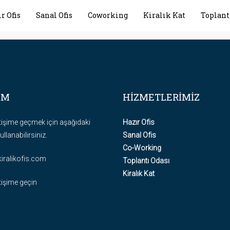
r Ofis
Sanal Ofis
Coworking
Kiralık Kat
Toplant
İM
HİZMETLERİMİZ
etişime geçmek için aşağıdaki
Hazır Ofis
ullanabilirsiniz.
Sanal Ofis
Co-Working
kiralikofis.com
Toplantı Odası
Kiralık Kat
etişime geçin