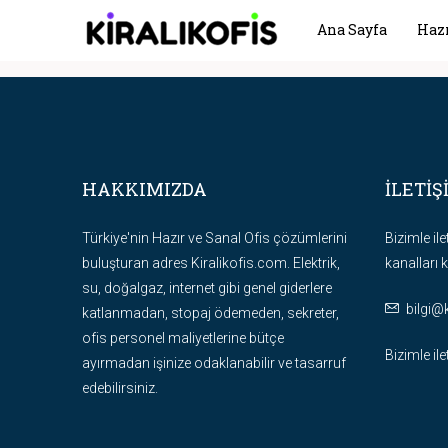
Ana Sayfa
Hazı
HAKKIMIZDA
İLETİŞ
Türkiye'nin Hazır ve Sanal Ofis çözümlerini
Bizimle il
buluşturan adres Kiralikofis.com. Elektrik,
kanalları k
su, doğalgaz, internet gibi genel giderlere
bilgi@
katlanmadan, stopaj ödemeden, sekreter,
ofis personel maliyetlerine bütçe
Bizimle il
ayırmadan işinize odaklanabilir ve tasarruf
edebilirsiniz.