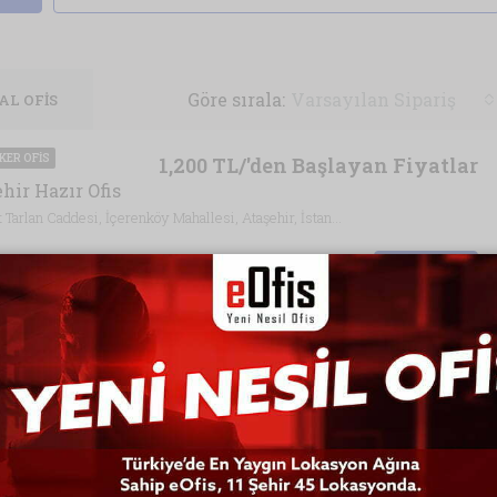
Göre sırala:
Varsayılan Sipariş
AL OFIS
KER OFIS
1,200 TL/'den Başlayan Fiyatlar
hir Hazır Ofis
Prof Dr Ali Nihat Tarlan Caddesi, İçerenköy Mahallesi, Ataşehir, İstanbul, Marmara Bölgesi, 34752, Türkiye, İstanbul
Detaylar
7 yıl önce