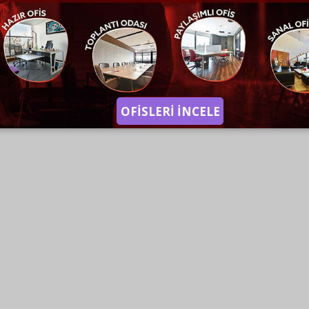
OFİSLERİ İNCELE