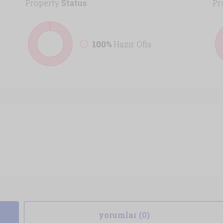
Property
Status
Pr
100%
Hazır Ofis
yorumlar (0)