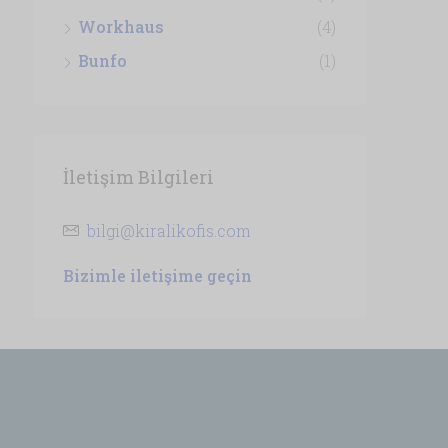
Workhaus
(4)
Bunfo
(1)
İletişim Bilgileri
bilgi@kiralikofis.com
Bizimle iletişime geçin