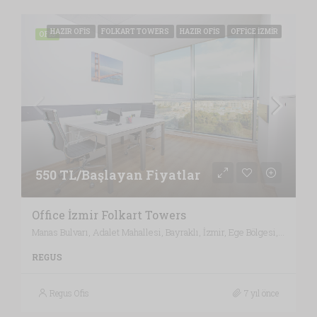
HAZIR OFIS
FOLKART TOWERS
HAZIR OFIS
OFFICE İZMIR
OFIS
550 TL/Başlayan Fiyatlar
Office İzmir Folkart Towers
Manas Bulvarı, Adalet Mahallesi, Bayraklı, İzmir, Ege Bölgesi, 35530, Türkiye, İzmir
REGUS
Regus Ofis
7 yıl önce