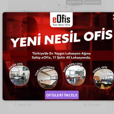
HAZIR OFIS
HAZIR OFIS
1,250 TL
Regus Büyükdere Avenue 193 Hazır Ofis
Talatpaşa Caddesi, Esentepe Mahallesi, Şişli, İstanbul, Marmara Bölgesi, 34394, Türkiye, İstanbul
REGUS
OFİSLERİ İNCELE
Regus Ofis
5 yıl önce