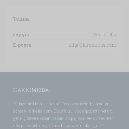
Temas
seyyar
Regus Ofis
E-posta
bilgi@kiralikofis.com
HAKKIMIZDA
Türkiye'nin Hazır ve Sanal Ofis çözümlerini buluşturan
adres Kiralikofis.com. Elektrik, su, doğalgaz, internet gibi
genel giderlere katlanmadan, stopaj ödemeden, sekreter,
ofis personel maliyetlerine bütçe ayırmadan işinize