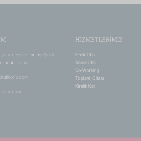
İM
HİZMETLERİMİZ
etişime geçmek için aşağıdaki
Hazır Ofis
ullanabilirsiniz.
Sanal Ofis
Co-Working
kiralikofis.com
Toplantı Odası
Kiralık Kat
etişime geçin