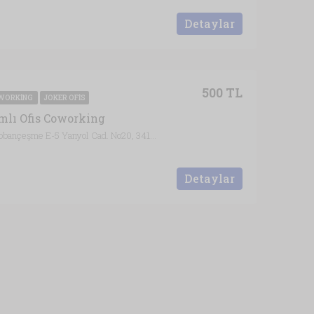
Detaylar
500 TL
WORKING
JOKER OFIS
mlı Ofis Coworking
Ataköy 7-8-9-10. Kısım Mah. Çobançeşme E-5 Yanyol Cad. No20, 34158 Bakırköy/İstanbul, İstanbul
Detaylar