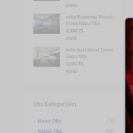
EOFIS
eofis Nişantaşı Rumeli
Plaza Hazır Ofis
2,250 TL
EOFIS
eofis Şişli Nurol Tower
Hazır Ofis
1,200 TL
EOFIS
Ofis Kategorileri
Hazır Ofis
(74)
Sanal Ofis
(36)