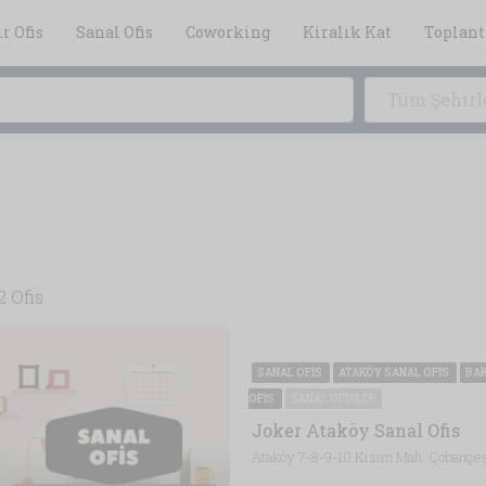
r Ofis
Sanal Ofis
Coworking
Kiralık Kat
Toplant
Tüm Şehirl
2 Ofis
SANAL OFIS
ATAKÖY SANAL OFIS
BAK
OFIS
SANAL OFISLER
Joker Ataköy Sanal Ofis