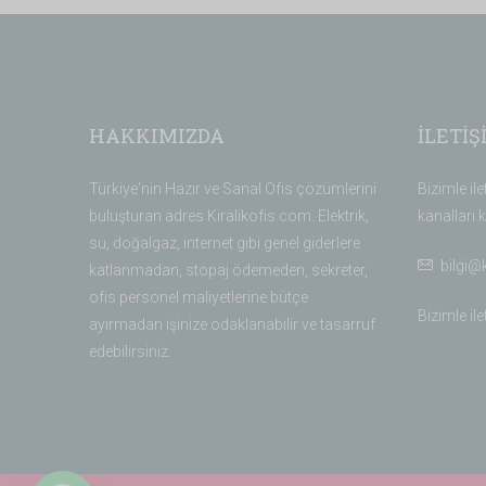
HAKKIMIZDA
İLETİŞ
Türkiye'nin Hazır ve Sanal Ofis çözümlerini
Bizimle il
buluşturan adres Kiralikofis.com. Elektrik,
kanalları k
su, doğalgaz, internet gibi genel giderlere
bilgi@
katlanmadan, stopaj ödemeden, sekreter,
ofis personel maliyetlerine bütçe
Bizimle il
ayırmadan işinize odaklanabilir ve tasarruf
edebilirsiniz.