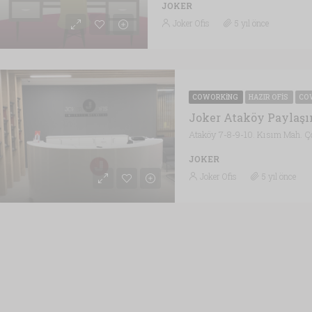
JOKER
Joker Ofis
5 yıl önce
COWORKING
HAZIR OFIS
CO
Joker Ataköy Paylaşı
JOKER
Joker Ofis
5 yıl önce