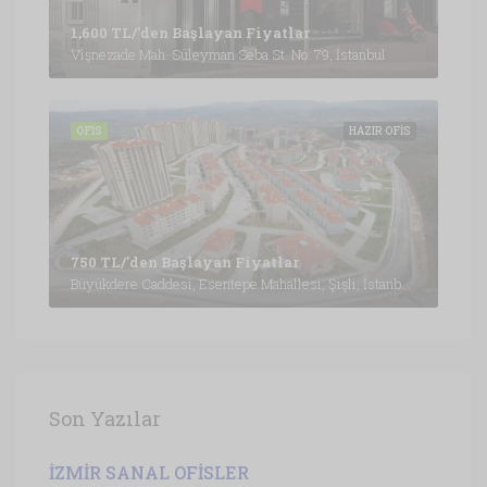
1,600 TL/'den Başlayan Fiyatlar
Vişnezade Mah. Süleyman Seba St. No: 79, İstanbul
OFIS
HAZIR OFIS
750 TL/'den Başlayan Fiyatlar
Büyükdere Caddesi, Esentepe Mahallesi, Şişli, İstanbul, Marmara Bölgesi, 3430, Türkiye, İstanbul
Son Yazılar
İZMİR SANAL OFİSLER