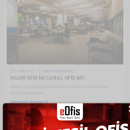
5 Aralık 2019
Hazır Ofis
,
Sanal Ofis
HAZIR OFİS Mİ SANAL OFİS Mİ?
İşletme ve iş sahibi pek çok kişinin ihtiyacıdır çalışma alanı.
Ancak çalışma alanı...
okumaya devam et
tarafından Mustafa ÇELİK