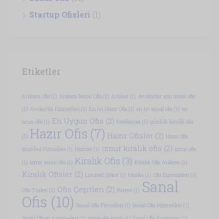
Startup Ofisleri
(1)
Etiketler
Ankara Ofis
(1)
Ankara Sanal Ofis
(1)
Avukat
(1)
Avukatlar için sanal ofis
(1)
Avukatlık Hizmetleri
(1)
En iyi Hazır Ofis
(1)
en iyi sanal ofis
(1)
en
En Uygun Ofis
(2)
ucuz ofis
(1)
Freelancer
(1)
günlük kiralık ofis
Hazır Ofis
(7)
Hazır Ofisler
(2)
(1)
Hazır Ofis
izmir kiralık ofis
(2)
İstanbul Firmaları
(1)
Hizmet
(1)
izmir ofis
Kiralık Ofis
(3)
(1)
izmir sanal ofis
(1)
Kiralık Ofis Ankara
(1)
Kiralık Ofisler
(2)
Limited Şirket
(1)
Marka
(1)
Ofis Egzersizleri
(1)
Sanal
Ofis Çeşitleri
(2)
Ofis Türleri
(1)
Patent
(1)
Ofis
(10)
Sanal Ofis Firmaları
(1)
Sanal Ofis Hizmetleri
(1)
Sanal Ofisin Avantajları
(1)
sanal ofis izmir
(1)
Sanal Ofis Kiralama
(1)