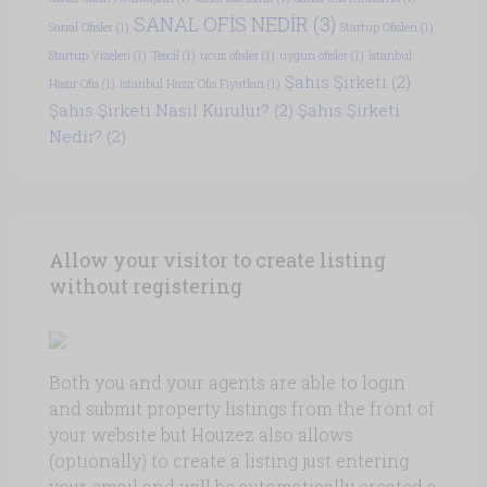
SANAL OFİS NEDİR
(3)
Sanal Ofisler
(1)
Startup Ofisleri
(1)
Startup Vizeleri
(1)
Tescil
(1)
ucuz ofisler
(1)
uygun ofisler
(1)
İstanbul
Şahıs Şirketi
(2)
Hazır Ofis
(1)
İstanbul Hazır Ofis Fiyatları
(1)
Şahıs Şirketi Nasıl Kurulur?
(2)
Şahıs Şirketi
Nedir?
(2)
Allow your visitor to create listing
without registering
Both you and your agents are able to login
and submit property listings from the front of
your website but Houzez also allows
(optionally) to create a listing just entering
your email and will be automatically created a