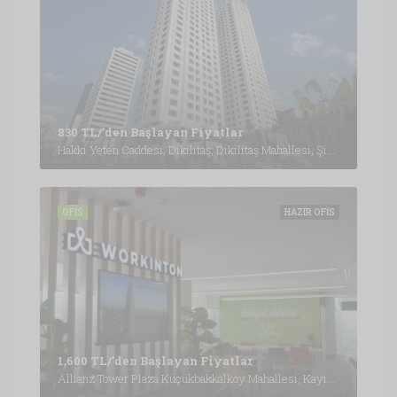
830 TL/'den Başlayan Fiyatlar
Hakkı Yeten Caddesi, Dikilitaş, Dikilitaş Mahallesi, Şişli, İstanbul, Marmara Bölgesi, 34349, Türkiye, İstanbul
OFIS
HAZIR OFIS
1,600 TL/'den Başlayan Fiyatlar
Allianz Tower Plaza Küçükbakkalköy Mahallesi, Kayışdağı Cd. No: 1 Kat: 5-6, 34752 Ataşehir/İstanbul, İstanbul