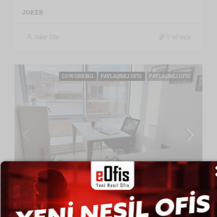
JOKER
Joker Ofis
5 yıl önce
COWORKING
PAYLAŞIMLI OFIS
PAYLAŞIMLI OFIS
500 TL