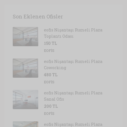
Son Eklenen Ofisler
eofis Nişantaşı Rumeli Plaza
Toplantı Odası
150 TL
EOFIS
eofis Nişantaşı Rumeli Plaza
Coworking
480 TL
EOFIS
eofis Nişantaşı Rumeli Plaza
Sanal Ofis
200 TL
EOFIS
eofis Nişantaşı Rumeli Plaza