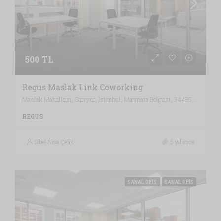
500 TL
Regus Maslak Link Coworking
Maslak Mahallesi, Sarıyer, İstanbul, Marmara Bölgesi, 34485, Türkiye, İstanbul
REGUS
Sibel Nisa Çelik
5 yıl önce
SANAL OFIS
SANAL OFIS