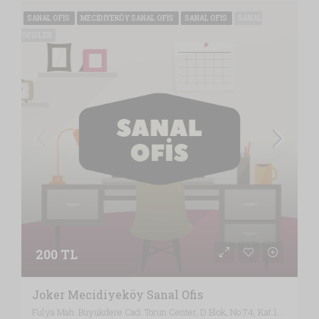
SANAL OFIS
MECIDIYEKÖY SANAL OFIS
SANAL OFIS
SANAL
OFISLER
200 TL
Joker Mecidiyeköy Sanal Ofis
Fulya Mah. Büyükdere Cad. Torun Center, D Blok, No:74, Kat:10, Daire:43, Şişli/ İSTANBUL, İstanbul