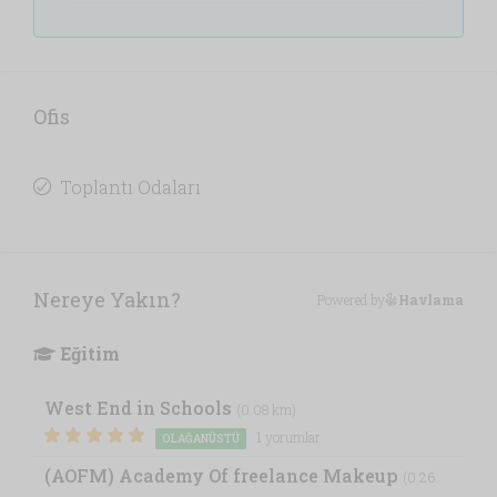
Ofis
Toplantı Odaları
Nereye Yakın?
Powered by
Havlama
Eğitim
West End in Schools
(0.08 km)
1 yorumlar
OLAĞANÜSTÜ
(AOFM) Academy Of freelance Makeup
(0.26