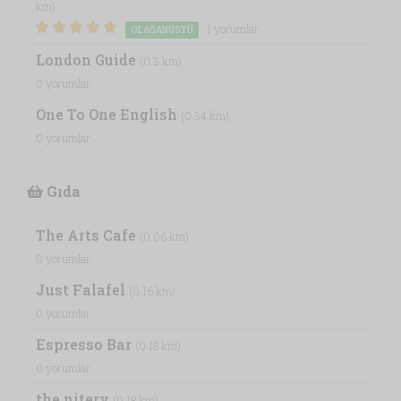
km)
1 yorumlar
OLAĞANÜSTÜ
London Guide
(0.3 km)
0 yorumlar
One To One English
(0.34 km)
0 yorumlar
Gıda
The Arts Cafe
(0.06 km)
0 yorumlar
Just Falafel
(0.16 km)
0 yorumlar
Espresso Bar
(0.18 km)
0 yorumlar
the nitery
(0.18 km)