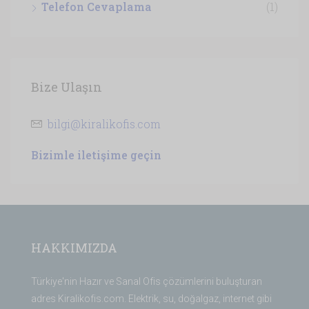
Telefon Cevaplama
(1)
Bize Ulaşın
bilgi@kiralikofis.com
Bizimle iletişime geçin
HAKKIMIZDA
Türkiye'nin Hazır ve Sanal Ofis çözümlerini buluşturan
adres Kiralikofis.com. Elektrik, su, doğalgaz, internet gibi