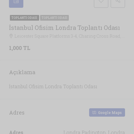
TOPLANTI ODASI
TOPLANTI ODASI
İstanbul Ofisim Londra Toplantı Odası
Leicester Square Platforms 3-4, Charing Cross Road, St. James's, Covent Garden, City of Westminster, Londra, Greater London, İngiltere, WC2H 0AN, Birleşik Krallık, Londra
1,000 TL
Açıklama
İstanbul Ofisim Londra Toplantı Odası
Adres
Google Maps
Adres
Londra Padington, Londra