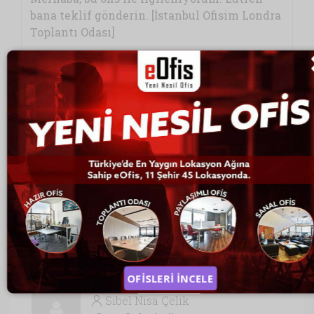
Bilgilendirme ve Aydınlatma metinlerini okudum,
kabul ediyorum.
Aydınlatma Metni
Bilgi Talep Et
Önceki
Sonraki
OFİSLERİ İNCELE
Sibel Nisa Çelik