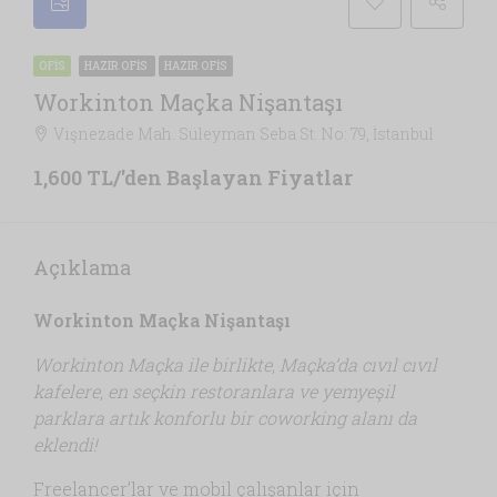
OFIS
HAZIR OFIS
HAZIR OFIS
Workinton Maçka Nişantaşı
Vişnezade Mah. Süleyman Seba St. No: 79, İstanbul
1,600 TL/'den Başlayan Fiyatlar
Açıklama
Workinton Maçka Nişantaşı
Workinton Maçka ile birlikte, Maçka’da cıvıl cıvıl
kafelere, en seçkin restoranlara ve yemyeşil
parklara artık konforlu bir coworking alanı da
eklendi!
Freelancer’lar ve mobil çalışanlar için