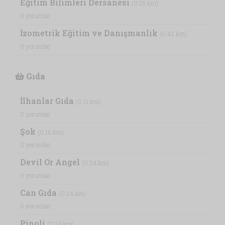
Eğitim Bilimleri Dersanesi
(0.25 km)
0 yorumlar
İzometrik Eğitim ve Danışmanlık
(0.42 km)
0 yorumlar
Gıda
İlhanlar Gıda
(0.11 km)
0 yorumlar
Şok
(0.16 km)
0 yorumlar
Devil Or Angel
(0.24 km)
0 yorumlar
Can Gıda
(0.24 km)
0 yorumlar
Pinoli
(0.26 km)