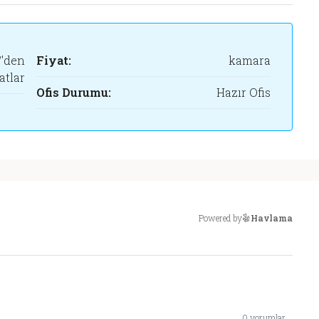
750 TL/'den Başlayan Fiyat
/'den
Fiyat:
kamara
atlar
Ofis Durumu:
Hazır Ofis
Powered by
Havlama
0 yorumlar