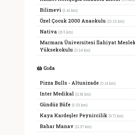
Bilimevi
(2.41 km)
Özel Çocuk 2000 Anaokulu
(13.23 km)
Nativa
(15.5 km)
Marmara Üniversitesi İlahiyat Mesle
Yüksekokulu
(0.24 km)
Gıda
Pizza Bulls - Altunizade
(0.14 km)
Inter Medikal
(11.81 km)
Gündüz Büfe
(5.03 km)
Kaya Kardeşler Peynircilik
(9.71 km)
Bahar Manav
(12.57 km)