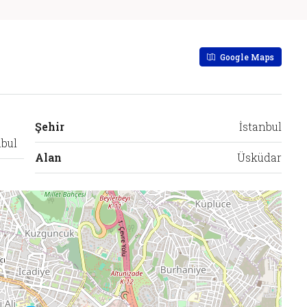
Google Maps
Şehir
İstanbul
nbul
Alan
Üsküdar