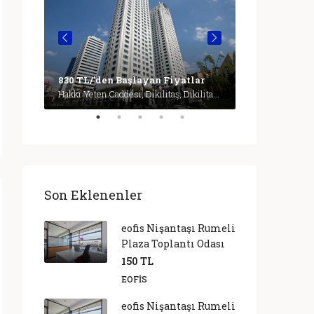
lar
Büyükdere Caddesi, Esentepe Mahallesi, Şişli, İstanbul, Marmara Bölgesi, 3430, Türkiye, İstanbul
1,600 TL/'de
830 TL/'den Başlayan Fiyatlar
Hakkı Yeten Caddesi, Dikilitaş, Dikilitaş Mahallesi, Şişli, İstanbul, Marmara Bölgesi, 34349, Türkiye, İstanbul
Son Eklenenler
eofis Nişantaşı Rumeli
Plaza Toplantı Odası
150 TL
EOFIS
eofis Nişantaşı Rumeli