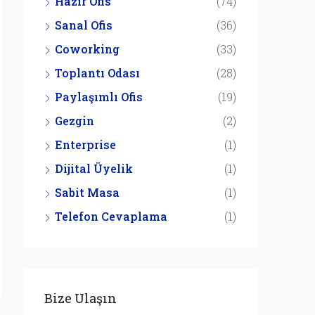
Hazır Ofis
(74)
Sanal Ofis
(36)
Coworking
(33)
Toplantı Odası
(28)
Paylaşımlı Ofis
(19)
Gezgin
(2)
Enterprise
(1)
Dijital Üyelik
(1)
Sabit Masa
(1)
Telefon Cevaplama
(1)
Bize Ulaşın