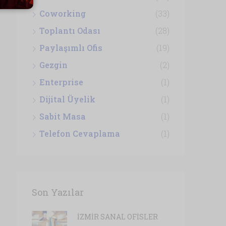
Coworking
(33)
Toplantı Odası
(28)
Paylaşımlı Ofis
(19)
Gezgin
(2)
Enterprise
(1)
Dijital Üyelik
(1)
Sabit Masa
(1)
Telefon Cevaplama
(1)
Son Yazılar
İZMİR SANAL OFİSLER