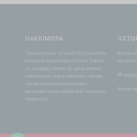
HAKKIMIZDA
İLETİŞ
Türkiye'nin Hazır ve Sanal Ofis çözümlerini
Bizimle il
buluşturan adres Kiralikofis.com. Elektrik,
kanalları k
su, doğalgaz, internet gibi genel giderlere
bilgi@
katlanmadan, stopaj ödemeden, sekreter,
ofis personel maliyetlerine bütçe
Bizimle il
ayırmadan işinize odaklanabilir ve tasarruf
edebilirsiniz.