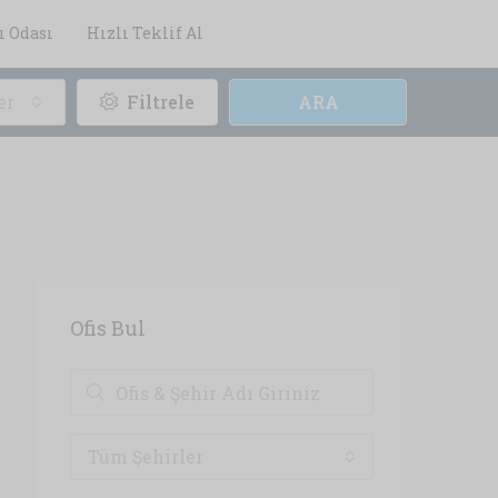
ı Odası
Hızlı Teklif Al
er
Filtrele
ARA
Ofis Bul
Tüm Şehirler