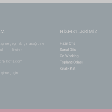
İM
HİZMETLERİMİZ
etişime geçmek için aşağıdaki
Hazır Ofis
ullanabilirsiniz.
Sanal Ofis
Co-Working
kiralikofis.com
Toplantı Odası
Kiralık Kat
etişime geçin