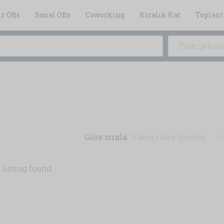
r Ofis
Sanal Ofis
Coworking
Kiralık Kat
Toplant
Tüm Şehirl
Göre sırala:
Varsayılan Sipariş
 listing found.