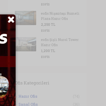
EOFIS
eofis Nişantaşı Rumeli
Plaza Hazır Ofis
2,250 TL
EOFIS
eofis Şişli Nurol Tower
Hazır Ofis
1,200 TL
EOFIS
Ofis Kategorileri
Hazır Ofis
(74)
Sanal Ofis
(36)