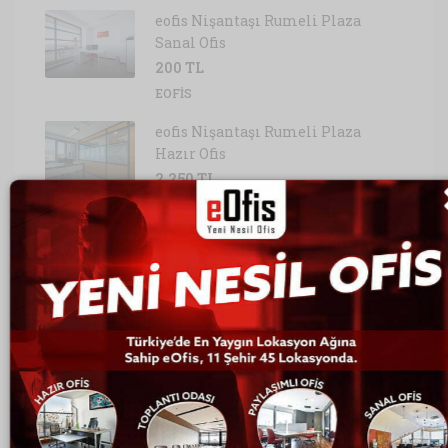
eofis Nişantaşı Rumeli Plaza
Sanal Ofis
200 TL
EOFIS
eofis Nişantaşı Rumeli Plaza
Hazır Ofis
2,250 TL
EOFIS
eofis Şişli Nurol Tower Hazır Ofis
1,200 TL
EOFIS
Ofis Kategorileri