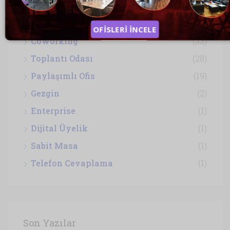
Hazır Ofis
(74)
Sanal Ofis
(36)
OFİSLERİ İNCELE
Coworking
(33)
Toplantı Odası
(28)
Paylaşımlı Ofis
(19)
Gezgin
(2)
Enterprise
(1)
Dijital Üyelik
(1)
Sabit Masa
(1)
Telefon Cevaplama
(1)
Son Yazılar