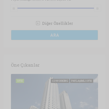
Diğer Özellikler
ARA
Öne Çıkanlar
OFIS
OFIS
COWORKING
PAYLAŞIMLI OFIS
OFI