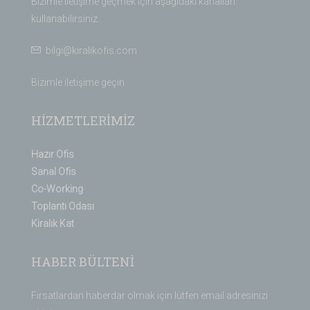
Bizimle iletişime geçmek için aşağıdaki kanalları
kullanabilirsiniz.
bilgi@kiralikofis.com
Bizimle iletişime geçin
HİZMETLERİMİZ
Hazır Ofis
Sanal Ofis
Co-Working
Toplantı Odası
Kiralık Kat
HABER BÜLTENİ
Fırsatlardan haberdar olmak için lütfen email adresinizi