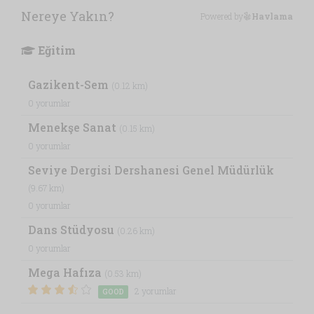
Nereye Yakın?
Powered by
Havlama
Eğitim
Gazikent-Sem
(0.12 km)
0 yorumlar
Menekşe Sanat
(0.15 km)
0 yorumlar
Seviye Dergisi Dershanesi Genel Müdürlük
(9.67 km)
0 yorumlar
Dans Stüdyosu
(0.26 km)
0 yorumlar
Mega Hafıza
(0.53 km)
2 yorumlar
GOOD