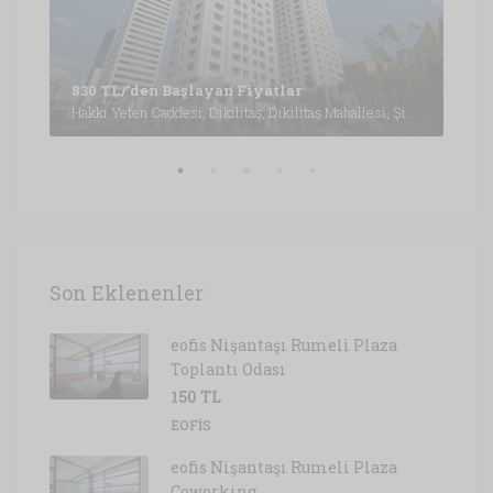
Büyükdere Caddesi, Esentepe Mahallesi, Şişli, İstanbul, Marmara Bölgesi, 3430, Türkiye, İstanbul
1,6
830 TL/'den Başlayan Fiyatlar
Hakkı Yeten Caddesi, Dikilitaş, Dikilitaş Mahallesi, Şişli, İstanbul, Marmara Bölgesi, 34349, Türkiye, İstanbul
Son Eklenenler
eofis Nişantaşı Rumeli Plaza
Toplantı Odası
150 TL
EOFIS
eofis Nişantaşı Rumeli Plaza
Coworking