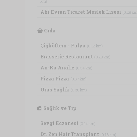
km)
Ahi Evran Ticaret Meslek Lisesi
(0.28 km
Gıda
Çiğköftem - Fulya
(0.12 km)
Brasserie Restaurant
(0.28 km)
An-Ka Analiz
(0.34 km)
Pizza Pizza
(0.37 km)
Uras Sağlık
(0.38 km)
Sağlık ve Tıp
Sevgi Eczanesi
(0.14 km)
Dr. Zen Hair Transplant
(0.16 km)