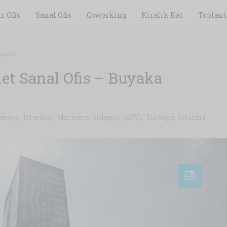
r Ofis
Sanal Ofis
Coworking
Kiralık Kat
Toplant
Buyaka
t Sanal Ofis – Buyaka
iye, İstanbul, Marmara Bölgesi, 34771, Türkiye, İstanbul