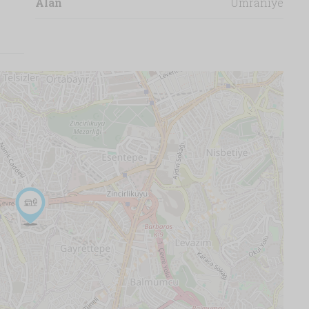
Alan
Ümraniye
OFIS
HAZ