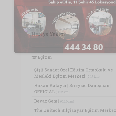
Nereye Yakın?
Eğitim
Şişli Saadet Özel Eğitim Ortaokulu ve
Mesleki Eğitim Merkezi
(0.17 km)
Hakan Kalaycı | Bireysel Danışman |
OFFICIAL
(0.23 km)
Beyaz Gemi
(0.26 km)
The Unitech Bilgisayar Eğitim Merke