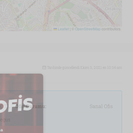
750 TL/'den Başlayan Fiyat
Leaflet
|
©
OpenStreetMap
contributors
Tarihinde güncellendi Ekim 3, 2021 en 10:36 am
0 TL
Ofis Durumu:
Sanal Ofis
egus