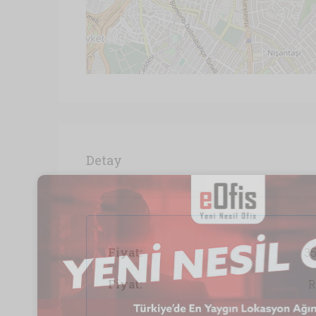
Detay
Fiyat:
35
Fiyat:
R