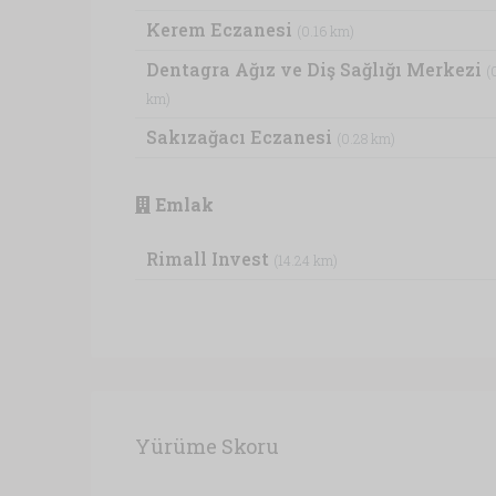
Kerem Eczanesi
(0.16 km)
Dentagra Ağız ve Diş Sağlığı Merkezi
(
km)
Sakızağacı Eczanesi
(0.28 km)
Emlak
Rimall Invest
(14.24 km)
Yürüme Skoru