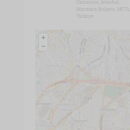
Ümraniye, İstanbul,
Marmara Bölgesi, 34771,
Türkiye
+
−