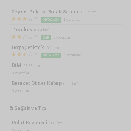
Zeynel Pide ve Börek Salonu
(18.62 km)
1 yorumlar
ORTALAMA
Tavukev
(0.84 km)
1 yorumlar
FAIR
Doyaş Piknik
(0.9 km)
4 yorumlar
ORTALAMA
BİM
(23.33 km)
0 yorumlar
Bereket Döner Kebap
(0.91 km)
0 yorumlar
Sağlık ve Tıp
Polat Eczanesi
(0.61 km)
0 yorumlar