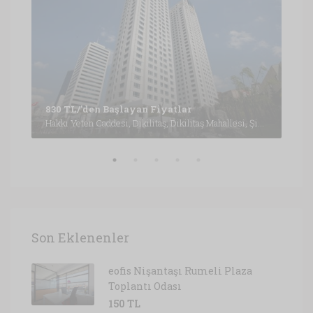
Büyükdere Caddesi, Esentepe Mahallesi, Şişli, İstanbul, Marmara Bölgesi, 3430, Türkiye, İstanbul
1,6
830 TL/'den Başlayan Fiyatlar
Hakkı Yeten Caddesi, Dikilitaş, Dikilitaş Mahallesi, Şişli, İstanbul, Marmara Bölgesi, 34349, Türkiye, İstanbul
Son Eklenenler
eofis Nişantaşı Rumeli Plaza
Toplantı Odası
150 TL