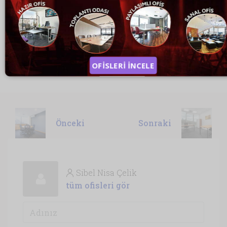
Bilgilendirme ve Aydınlatma metinlerini okudum,
kabul ediyorum.
Aydınlatma Metni
Bilgi Talep Et
OFİSLERİ İNCELE
Önceki
Sonraki
Sibel Nisa Çelik
tüm ofisleri gör