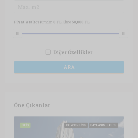
Fiyat Aralığı
Kimden
0 TL
Kime
50,000 TL
Diğer Özellikler
ARA
Öne Çıkanlar
OFIS
OFIS
COWORKING
PAYLAŞIMLI OFIS
OFI