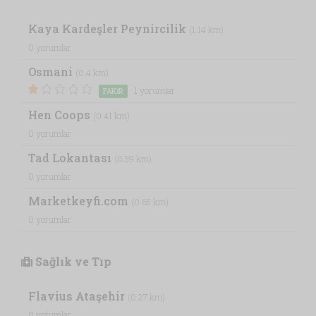
Kaya Kardeşler Peynircilik
(1.14 km)
0 yorumlar
Osmani
(0.4 km)
1 yorumlar
FAKIR
Hen Coops
(0.41 km)
0 yorumlar
Tad Lokantası
(0.59 km)
0 yorumlar
Marketkeyfi.com
(0.65 km)
0 yorumlar
Sağlık ve Tıp
Flavius Ataşehir
(0.27 km)
0 yorumlar