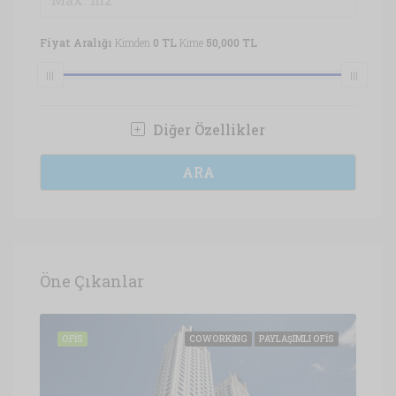
Fiyat Aralığı
Kimden
0 TL
Kime
50,000 TL
Diğer Özellikler
ARA
Öne Çıkanlar
OFIS
OFIS
COWORKING
PAYLAŞIMLI OFIS
OFI