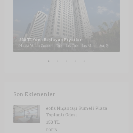
Büyükdere Caddesi, Esentepe Mahallesi, Şişli, İstanbul, Marmara Bölgesi, 3430, Türkiye, İstanbul
1,6
830 TL/'den Başlayan Fiyatlar
Hakkı Yeten Caddesi, Dikilitaş, Dikilitaş Mahallesi, Şişli, İstanbul, Marmara Bölgesi, 34349, Türkiye, İstanbul
Son Eklenenler
eofis Nişantaşı Rumeli Plaza
Toplantı Odası
150 TL
EOFIS