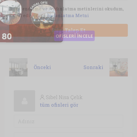
Bilgilendirme ve Aydınlatma metinlerini okudum,
kabul ediyorum.
Aydınlatma Metni
Bilgi Talep Et
Önceki
Sonraki
Sibel Nisa Çelik
tüm ofisleri gör