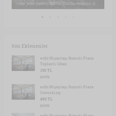
Hakkı Yeten Caddesi, Dikilitaş, Dikilitaş Mahallesi, Şişli, İstanbul, Marmara Bölgesi, 34349, Türkiye, İstanbul
Son Eklenenler
eofis Nişantaşı Rumeli Plaza
Toplantı Odası
150 TL
EOFIS
eofis Nişantaşı Rumeli Plaza
Coworking
480 TL
EOFIS
eofis Nişantaşı Rumeli Plaza