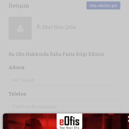
İletişim
tüm ofisleri gör
Sibel Nisa Çelik
Bu Ofis Hakkında Daha Fazla Bilgi Edinin
Adınız
Telefon
Email Adresiniz