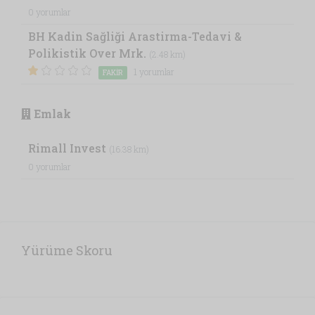
0 yorumlar
BH Kadin Sağliği Arastirma-Tedavi &
Polikistik Over Mrk.
(2.48 km)
1 yorumlar
FAKIR
Emlak
Rimall Invest
(16.38 km)
0 yorumlar
Yürüme Skoru