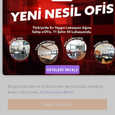
Ben
Lütfen Seçiniz
Mesajınız
Bilgilendirme ve Aydınlatma metinlerini okudum,
kabul ediyorum.
Aydınlatma Metni
Bilgi Talep Et