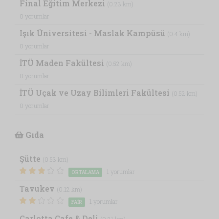
Final Eğitim Merkezi
(0.23 km)
0 yorumlar
Işık Üniversitesi - Maslak Kampüsü
(0.4 km)
0 yorumlar
İTÜ Maden Fakültesi
(0.52 km)
0 yorumlar
İTÜ Uçak ve Uzay Bilimleri Fakültesi
(0.52 km)
0 yorumlar
Gıda
Şütte
(0.53 km)
1 yorumlar
ORTALAMA
Tavukev
(0.12 km)
1 yorumlar
FAIR
Carlotta Cafe & Deli