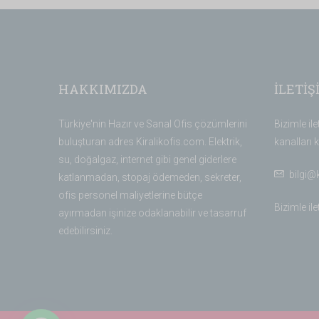
HAKKIMIZDA
İLETİŞ
Türkiye'nin Hazır ve Sanal Ofis çözümlerini
Bizimle il
buluşturan adres Kiralikofis.com. Elektrik,
kanalları k
su, doğalgaz, internet gibi genel giderlere
bilgi@
katlanmadan, stopaj ödemeden, sekreter,
ofis personel maliyetlerine bütçe
Bizimle il
ayırmadan işinize odaklanabilir ve tasarruf
edebilirsiniz.