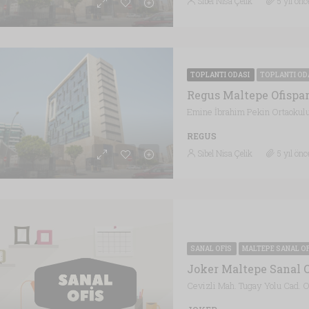
Sibel Nisa Çelik
5 yıl önc
TOPLANTI ODASI
TOPLANTI OD
Regus Maltepe Ofispar
REGUS
Sibel Nisa Çelik
5 yıl önc
SANAL OFIS
MALTEPE SANAL O
Joker Maltepe Sanal O