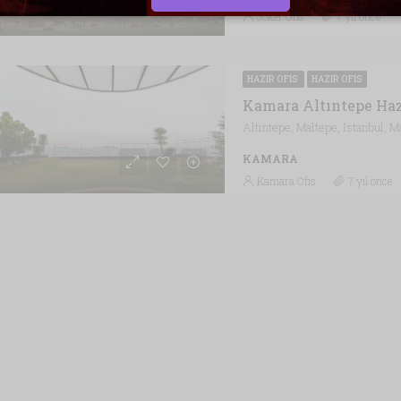
Joker Ofis
7 yıl önce
HAZIR OFIS
HAZIR OFIS
Kamara Altıntepe Hazı
KAMARA
Kamara Ofis
7 yıl önce