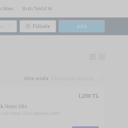
ı Odası
Hızlı Teklif Al
er
Filtrele
ARA
Göre sırala:
Varsayılan Sipariş
1,250 TL
k Hazır Ofis
Emine İbrahim Pekin Ortaokulu, Lale Sokağı, Girne Mahallesi, Maltepe, İstanbul, Marmara Bölgesi, 34852, Türkiye, İstanbul