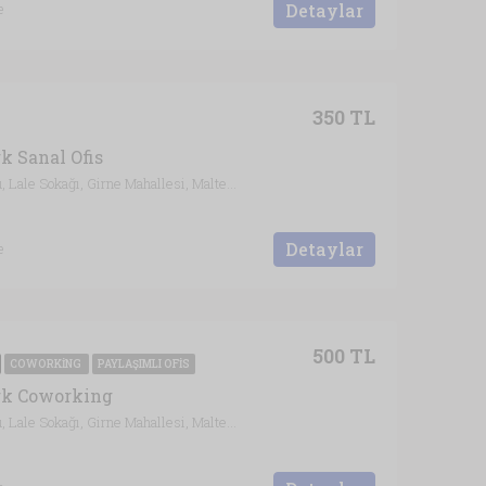
Detaylar
e
350 TL
k Sanal Ofis
Emine İbrahim Pekin Ortaokulu, Lale Sokağı, Girne Mahallesi, Maltepe, İstanbul, Marmara Bölgesi, 34852, Türkiye, İstanbul
Detaylar
e
500 TL
COWORKING
PAYLAŞIMLI OFIS
rk Coworking
Emine İbrahim Pekin Ortaokulu, Lale Sokağı, Girne Mahallesi, Maltepe, İstanbul, Marmara Bölgesi, 34852, Türkiye, İstanbul