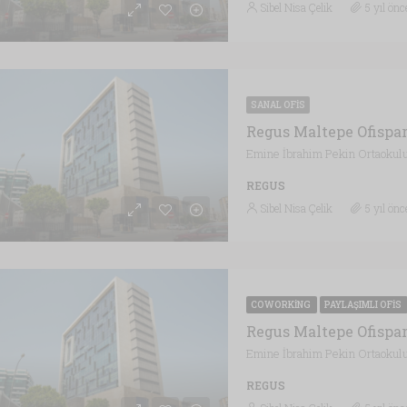
Sibel Nisa Çelik
5 yıl önc
SANAL OFIS
Regus Maltepe Ofispar
REGUS
Sibel Nisa Çelik
5 yıl önc
COWORKING
PAYLAŞIMLI OFIS
Regus Maltepe Ofispa
REGUS