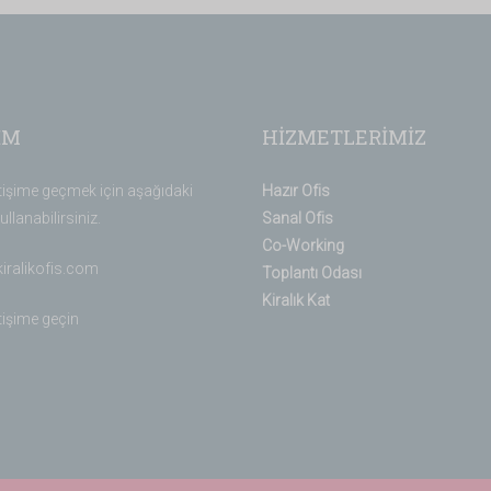
İM
HİZMETLERİMİZ
etişime geçmek için aşağıdaki
Hazır Ofis
ullanabilirsiniz.
Sanal Ofis
Co-Working
kiralikofis.com
Toplantı Odası
Kiralık Kat
etişime geçin