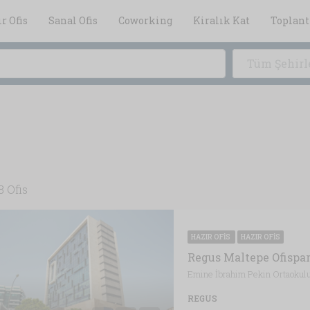
r Ofis
Sanal Ofis
Coworking
Kiralık Kat
Toplant
Tüm Şehirl
8 Ofis
HAZIR OFIS
HAZIR OFIS
Regus Maltepe Ofispar
REGUS