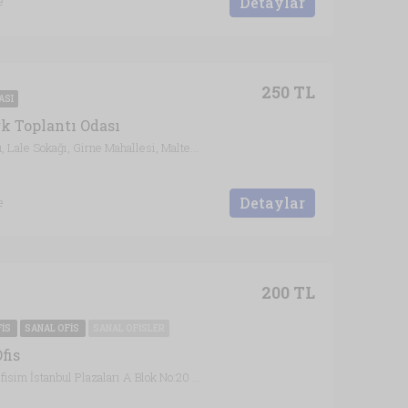
Detaylar
e
250 TL
ASI
k Toplantı Odası
Emine İbrahim Pekin Ortaokulu, Lale Sokağı, Girne Mahallesi, Maltepe, İstanbul, Marmara Bölgesi, 34852, Türkiye, İstanbul
Detaylar
e
200 TL
FIS
SANAL OFIS
SANAL OFISLER
fis
Cevizli Mah. Tugay Yolu Cad. Ofisim İstanbul Plazaları A Blok No:20 Kat:9 Maltepe /İSTANBUL, İstanbul