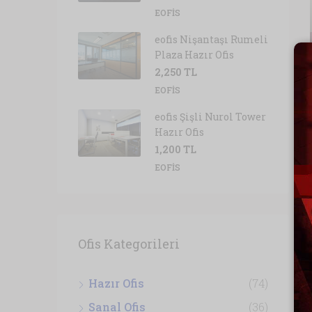
EOFIS
eofis Nişantaşı Rumeli
Plaza Hazır Ofis
2,250 TL
EOFIS
eofis Şişli Nurol Tower
Hazır Ofis
1,200 TL
EOFIS
Ofis Kategorileri
Hazır Ofis
(74)
Sanal Ofis
(36)