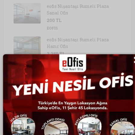
eofis Nişantaşı Rumeli Plaza
Sanal Ofis
200 TL
EOFIS
eofis Nişantaşı Rumeli Plaza
Hazır Ofis
2,250 TL
EOFIS
eofis Şişli Nurol Tower Hazır Ofis
1,200 TL
EOFIS
Ofis Kategorileri