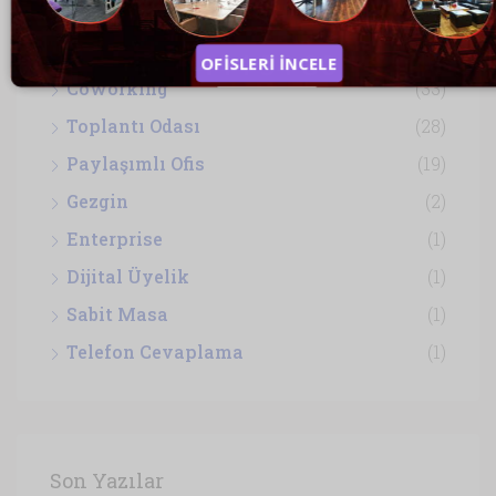
Hazır Ofis
(74)
Sanal Ofis
(36)
OFİSLERİ İNCELE
Coworking
(33)
Toplantı Odası
(28)
Paylaşımlı Ofis
(19)
Gezgin
(2)
Enterprise
(1)
Dijital Üyelik
(1)
Sabit Masa
(1)
Telefon Cevaplama
(1)
Son Yazılar