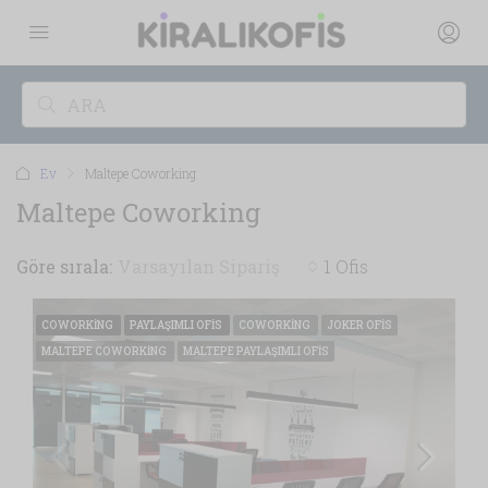
Ev
Maltepe Coworking
Maltepe Coworking
Göre sırala:
Varsayılan Sipariş
1 Ofis
COWORKING
PAYLAŞIMLI OFIS
COWORKING
JOKER OFIS
MALTEPE COWORKING
MALTEPE PAYLAŞIMLI OFIS