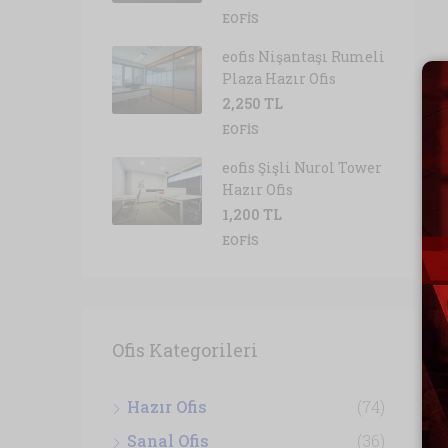
EOFIS
eofis Nişantaşı Rumeli
Plaza Hazır Ofis
2,250 TL
EOFIS
eofis Şişli Nurol Tower
Hazır Ofis
1,200 TL
EOFIS
Ofis Kategorileri
Hazır Ofis
(74)
Sanal Ofis
(36)