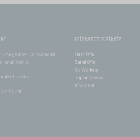
İM
HİZMETLERİMİZ
etişime geçmek için aşağıdaki
Hazır Ofis
ullanabilirsiniz.
Sanal Ofis
Co-Working
kiralikofis.com
Toplantı Odası
Kiralık Kat
etişime geçin