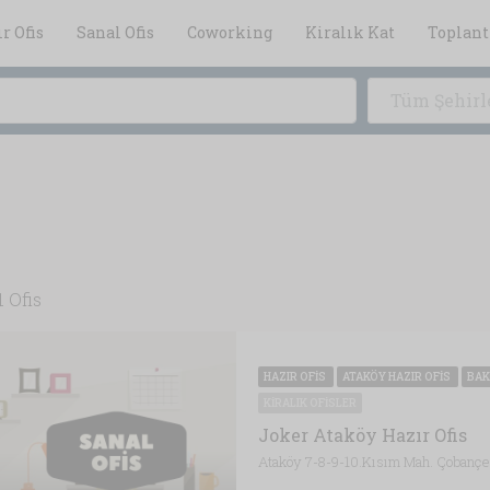
r Ofis
Sanal Ofis
Coworking
Kiralık Kat
Toplant
Tüm Şehirl
1 Ofis
HAZIR OFIS
ATAKÖY HAZIR OFIS
BAK
KIRALIK OFISLER
Joker Ataköy Hazır Ofis