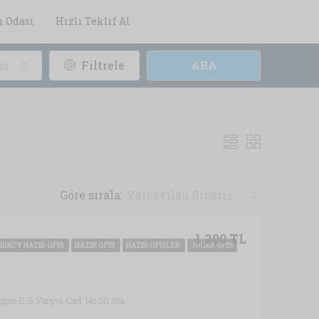
ı Odası
Hızlı Teklif Al
er
Filtrele
ARA
Göre sırala:
Varsayılan Sipariş
1,200 TL
IRKÖY HAZIR OFIS
HAZIR OFIS
HAZIR OFISLER
JOKER OFIS
Ataköy 7-8-9-10.Kısım Mah. Çobançeşme E-5 Yanyol Cad. No:20 Ataköy Towers A Blok Kat:6, Bakırköy /İSTANBUL, İstanbul