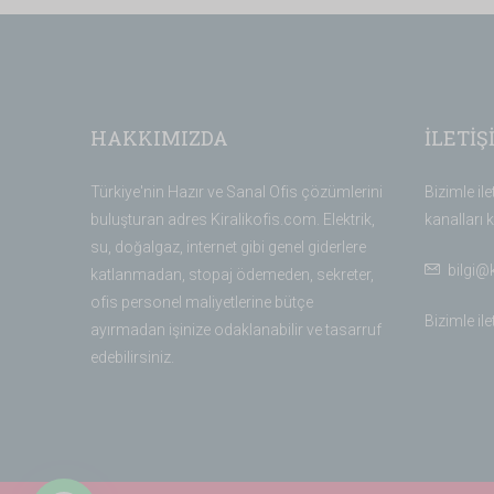
HAKKIMIZDA
İLETİŞ
Türkiye'nin Hazır ve Sanal Ofis çözümlerini
Bizimle il
buluşturan adres Kiralikofis.com. Elektrik,
kanalları k
su, doğalgaz, internet gibi genel giderlere
bilgi@
katlanmadan, stopaj ödemeden, sekreter,
ofis personel maliyetlerine bütçe
Bizimle il
ayırmadan işinize odaklanabilir ve tasarruf
edebilirsiniz.