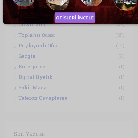
Hazır Ofis
(74)
Sanal Ofis
(36)
OFİSLERİ İNCELE
Coworking
(33)
Toplantı Odası
(28)
Paylaşımlı Ofis
(19)
Gezgin
(2)
Enterprise
(1)
Dijital Üyelik
(1)
Sabit Masa
(1)
Telefon Cevaplama
(1)
Son Yazılar