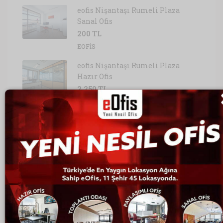
eofis Nişantaşı Rumeli Plaza
Sanal Ofis
200 TL
EOFIS
eofis Nişantaşı Rumeli Plaza
Hazır Ofis
2,250 TL
EOFIS
eofis Şişli Nurol Tower Hazır Ofis
1,200 TL
EOFIS
Ofis Kategorileri