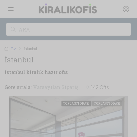
Ev
İstanbul
İstanbul
istanbul kiralık hazır ofis
Göre sırala:
Varsayılan Sipariş
142 Ofis
TOPLANTI ODASI
TOPLANTI ODASI