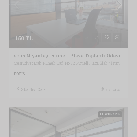
150 TL
eofis Nişantaşı Rumeli Plaza Toplantı Odası
Meşrutiyet Mah. Rumeli Cad. No:22 Rumeli Plaza Şişli / İstanbul , Vergi Dairesi: MECİDİYEKÖY VERGİ DAİRESİ, İstanbul
EOFIS
Sibel Nisa Çelik
5 yıl önce
COWORKING