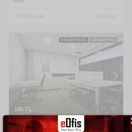
EOFIS
Sibel Nisa Çelik
5 yıl önce
TOPLANTI ODASI
TOPLANTI ODASI
150 TL
eofis Şişli Nurol Tower Toplantı Odası