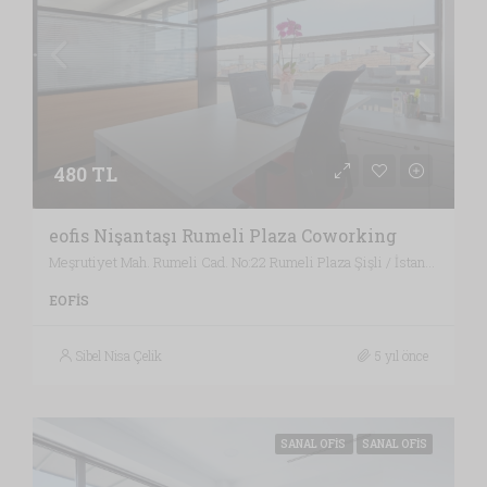
480 TL
eofis Nişantaşı Rumeli Plaza Coworking
Meşrutiyet Mah. Rumeli Cad. No:22 Rumeli Plaza Şişli / İstanbul , Vergi Dairesi: MECİDİYEKÖY VERGİ DAİRESİ, İstanbul
EOFIS
Sibel Nisa Çelik
5 yıl önce
SANAL OFIS
SANAL OFIS