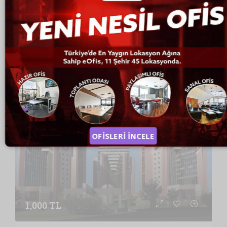
İzzetpaşa Mahallesi, Yeni Yol Caddesi, Nurol Tower Şişli, İstanbul / Türkiye , Vergi Dairesi: KAĞITHANE VERGİ DAİRESİ, İstanbul
EOFIS
Sibel Nisa Çelik
5 yıl önce
HAZIR OFIS
HAZIR OFIS
1,000 TL