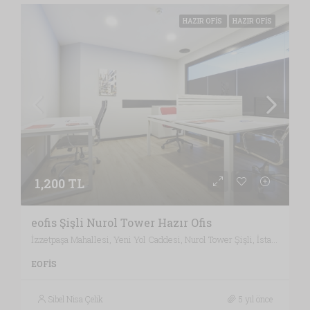
HAZIR OFIS
HAZIR OFIS
1,200 TL
eofis Şişli Nurol Tower Hazır Ofis
İzzetpaşa Mahallesi, Yeni Yol Caddesi, Nurol Tower Şişli, İstanbul / Türkiye , Vergi Dairesi: KAĞITHANE VERGİ DAİRESİ, İstanbul
EOFIS
Sibel Nisa Çelik
5 yıl önce