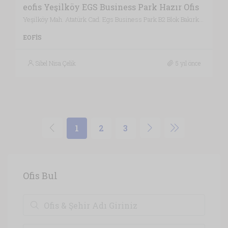
eofis Yeşilköy EGS Business Park Hazır Ofis
Yeşilköy Mah. Atatürk Cad. Egs Business Park B2 Blok Bakırköy, İstanbul / Türkiye , Vergi Dairesi: BAKIRKÖY VERGİ DAİRESİ, İstanbul
EOFIS
Sibel Nisa Çelik
5 yıl önce
1
2
3
Ofis Bul