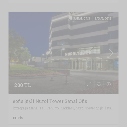
SANAL OFIS
SANAL OFIS
200 TL
eofis Şişli Nurol Tower Sanal Ofis
İzzetpaşa Mahallesi, Yeni Yol Caddesi, Nurol Tower Şişli, İstanbul / Türkiye , Vergi Dairesi: KAĞITHANE VERGİ DAİRESİ, İstanbul
EOFIS