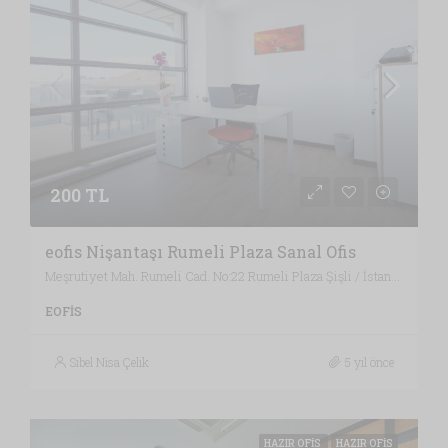
200 TL
eofis Nişantaşı Rumeli Plaza Sanal Ofis
Meşrutiyet Mah. Rumeli Cad. No:22 Rumeli Plaza Şişli / İstanbul , Vergi Dairesi: MECİDİYEKÖY VERGİ DAİRESİ, İstanbul
EOFIS
Sibel Nisa Çelik
5 yıl önce
HAZIR OFIS
HAZIR OFIS