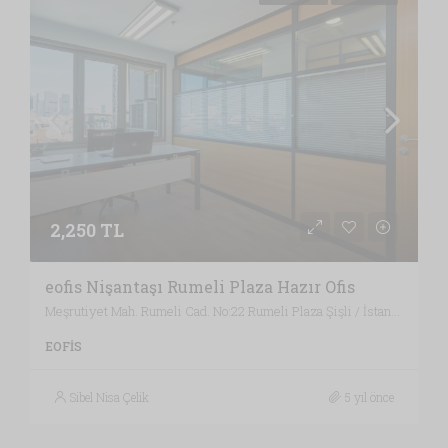
2,250 TL
eofis Nişantaşı Rumeli Plaza Hazır Ofis
Meşrutiyet Mah. Rumeli Cad. No:22 Rumeli Plaza Şişli / İstanbul , Vergi Dairesi: MECİDİYEKÖY VERGİ DAİRESİ, İstanbul
EOFIS
Sibel Nisa Çelik
5 yıl önce