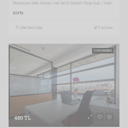
Meşrutiyet Mah. Rumeli Cad. No:22 Rumeli Plaza Şişli / İstanbul , Vergi Dairesi: MECİDİYEKÖY VERGİ DAİRESİ, İstanbul
EOFIS
Sibel Nisa Çelik
5 yıl önce
COWORKING
480 TL