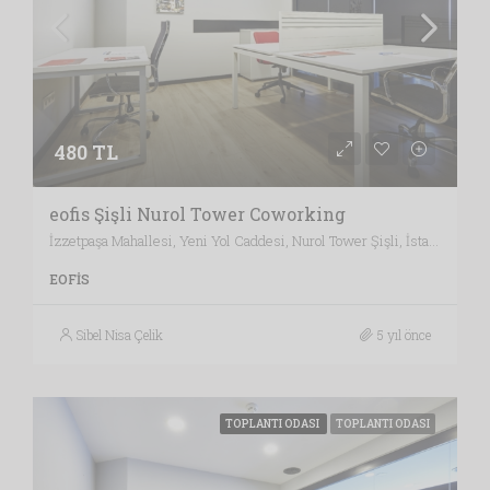
480 TL
eofis Şişli Nurol Tower Coworking
İzzetpaşa Mahallesi, Yeni Yol Caddesi, Nurol Tower Şişli, İstanbul / Türkiye , Vergi Dairesi: KAĞITHANE VERGİ DAİRESİ, İstanbul
EOFIS
Sibel Nisa Çelik
5 yıl önce
TOPLANTI ODASI
TOPLANTI ODASI