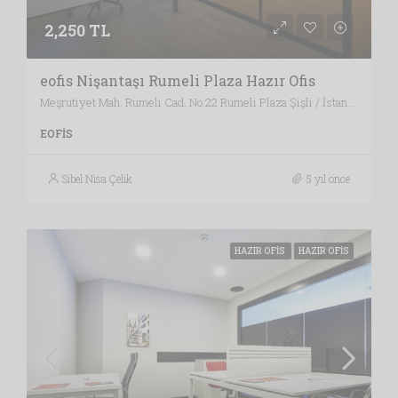
2,250 TL
eofis Nişantaşı Rumeli Plaza Hazır Ofis
Meşrutiyet Mah. Rumeli Cad. No:22 Rumeli Plaza Şişli / İstanbul , Vergi Dairesi: MECİDİYEKÖY VERGİ DAİRESİ, İstanbul
EOFIS
Sibel Nisa Çelik
5 yıl önce
HAZIR OFIS
HAZIR OFIS