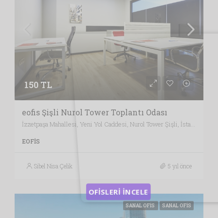
150 TL
eofis Şişli Nurol Tower Toplantı Odası
İzzetpaşa Mahallesi, Yeni Yol Caddesi, Nurol Tower Şişli, İstanbul / Türkiye , Vergi Dairesi: KAĞITHANE VERGİ DAİRESİ, İstanbul
EOFIS
Sibel Nisa Çelik
5 yıl önce
OFİSLERİ İNCELE
SANAL OFIS
SANAL OFIS