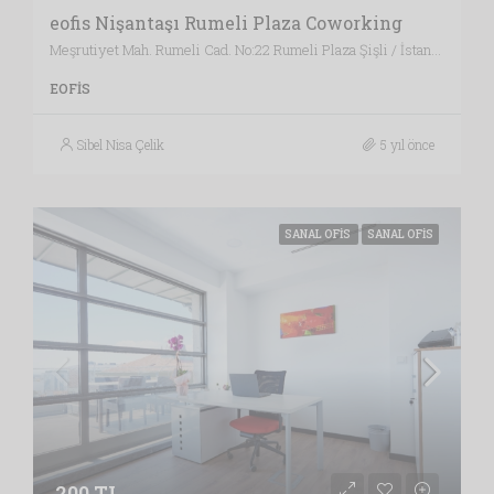
eofis Nişantaşı Rumeli Plaza Coworking
Meşrutiyet Mah. Rumeli Cad. No:22 Rumeli Plaza Şişli / İstanbul , Vergi Dairesi: MECİDİYEKÖY VERGİ DAİRESİ, İstanbul
EOFIS
Sibel Nisa Çelik
5 yıl önce
SANAL OFIS
SANAL OFIS
200 TL