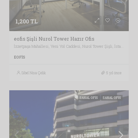
1,200 TL
eofis Şişli Nurol Tower Hazır Ofis
İzzetpaşa Mahallesi, Yeni Yol Caddesi, Nurol Tower Şişli, İstanbul / Türkiye , Vergi Dairesi: KAĞITHANE VERGİ DAİRESİ, İstanbul
EOFIS
Sibel Nisa Çelik
5 yıl önce
SANAL OFIS
SANAL OFIS