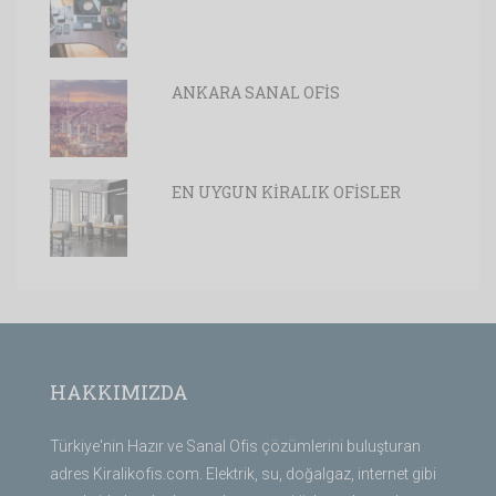
ANKARA SANAL OFİS
EN UYGUN KİRALIK OFİSLER
HAKKIMIZDA
Türkiye'nin Hazır ve Sanal Ofis çözümlerini buluşturan
adres Kiralikofis.com. Elektrik, su, doğalgaz, internet gibi