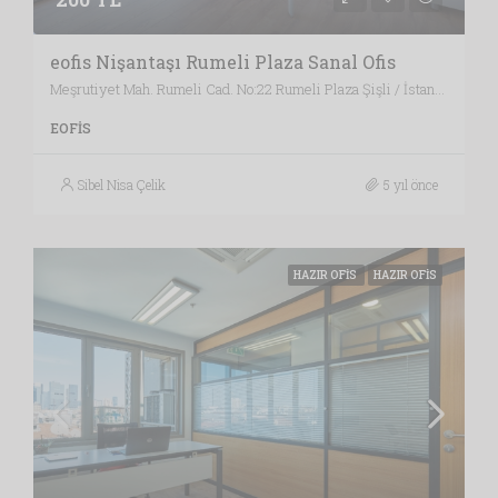
eofis Nişantaşı Rumeli Plaza Sanal Ofis
Meşrutiyet Mah. Rumeli Cad. No:22 Rumeli Plaza Şişli / İstanbul , Vergi Dairesi: MECİDİYEKÖY VERGİ DAİRESİ, İstanbul
EOFIS
Sibel Nisa Çelik
5 yıl önce
HAZIR OFIS
HAZIR OFIS