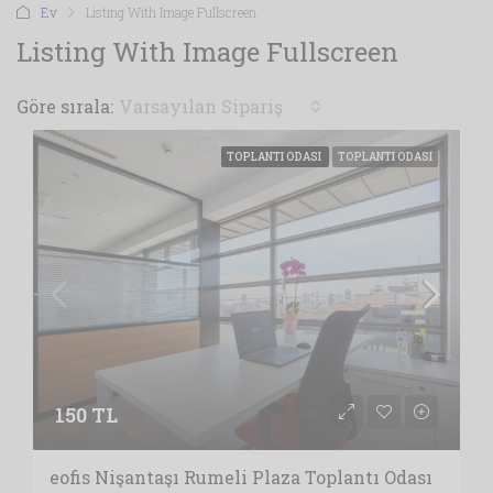
Ev
Listing With Image Fullscreen
Listing With Image Fullscreen
Göre sırala:
Varsayılan Sipariş
TOPLANTI ODASI
TOPLANTI ODASI
150 TL
eofis Nişantaşı Rumeli Plaza Toplantı Odası