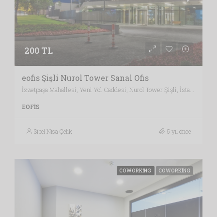
200 TL
eofis Şişli Nurol Tower Sanal Ofis
İzzetpaşa Mahallesi, Yeni Yol Caddesi, Nurol Tower Şişli, İstanbul / Türkiye , Vergi Dairesi: KAĞITHANE VERGİ DAİRESİ, İstanbul
EOFIS
Sibel Nisa Çelik
5 yıl önce
COWORKING
COWORKING