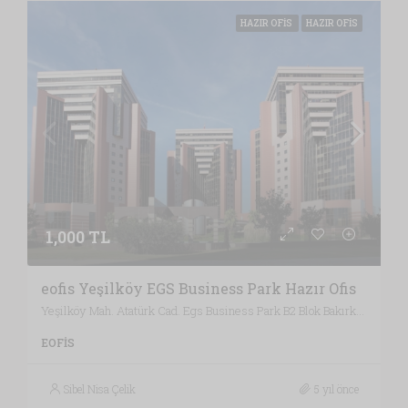
HAZIR OFIS
HAZIR OFIS
1,000 TL
eofis Yeşilköy EGS Business Park Hazır Ofis
Yeşilköy Mah. Atatürk Cad. Egs Business Park B2 Blok Bakırköy, İstanbul / Türkiye , Vergi Dairesi: BAKIRKÖY VERGİ DAİRESİ, İstanbul
EOFIS
Sibel Nisa Çelik
5 yıl önce