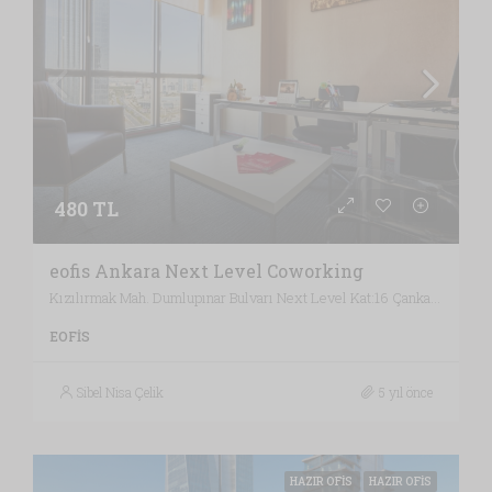
480 TL
eofis Ankara Next Level Coworking
Kızılırmak Mah. Dumlupınar Bulvarı Next Level Kat:16 Çankaya, Ankara / Türkiye , Vergi Dairesi: BAŞKENT VERGİ DAİRESİ, Ankara
EOFIS
Sibel Nisa Çelik
5 yıl önce
HAZIR OFIS
HAZIR OFIS