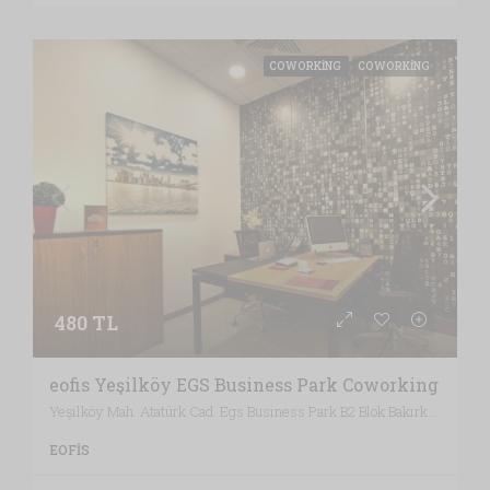
COWORKING
COWORKING
480 TL
eofis Yeşilköy EGS Business Park Coworking
Yeşilköy Mah. Atatürk Cad. Egs Business Park B2 Blok Bakırköy, İstanbul / Türkiye , Vergi Dairesi: BAKIRKÖY VERGİ DAİRESİ, İstanbul
EOFIS