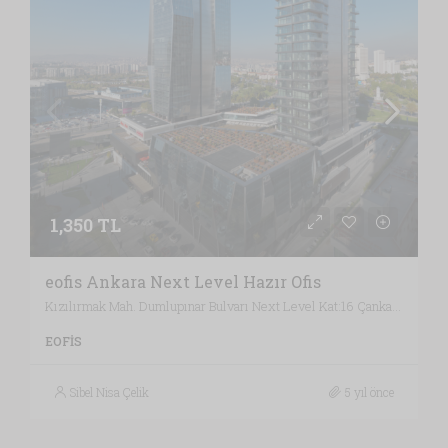
1,350 TL
eofis Ankara Next Level Hazır Ofis
Kızılırmak Mah. Dumlupınar Bulvarı Next Level Kat:16 Çankaya, Ankara / Türkiye , Vergi Dairesi: BAŞKENT VERGİ DAİRESİ, Ankara
EOFIS
Sibel Nisa Çelik
5 yıl önce