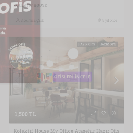
KOLEKTIF HOUSE
Sibel Nisa Çelik
5 yıl önce
HAZIR OFIS
HAZIR OFIS
1,500 TL
Kolektif House My Office Ataşehir Hazır Ofis