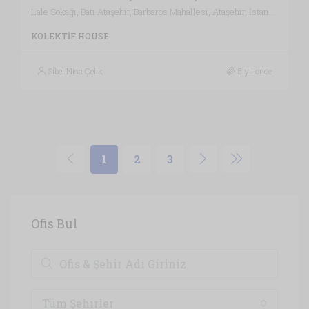
Lale Sokağı, Batı Ataşehir, Barbaros Mahallesi, Ataşehir, İstanbul, Marmara Bölgesi, 34746, Türkiye, İstanbul
KOLEKTIF HOUSE
Sibel Nisa Çelik
5 yıl önce
1
2
3
Ofis Bul
Tüm Şehirler