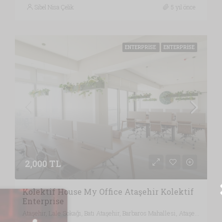
Sibel Nisa Çelik
5 yıl önce
ENTERPRISE
ENTERPRISE
2,000 TL
Kolektif House My Office Ataşehir Kolektif
Enterprise
Ataşehir, Lale Sokağı, Batı Ataşehir, Barbaros Mahallesi, Ataşehir, İstanbul, Marmara Bölgesi, 34746, Türkiye, İstanbul