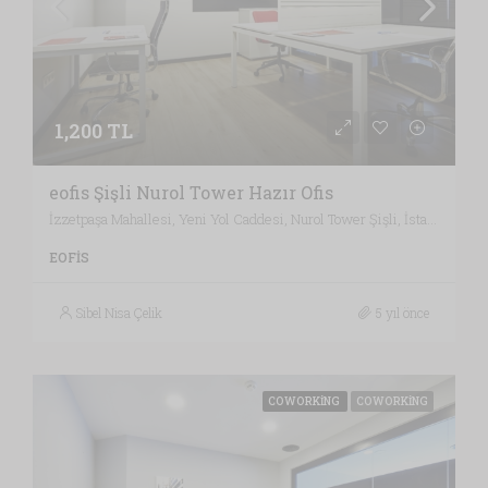
1,200 TL
eofis Şişli Nurol Tower Hazır Ofis
İzzetpaşa Mahallesi, Yeni Yol Caddesi, Nurol Tower Şişli, İstanbul / Türkiye , Vergi Dairesi: KAĞITHANE VERGİ DAİRESİ, İstanbul
EOFIS
Sibel Nisa Çelik
5 yıl önce
COWORKING
COWORKING