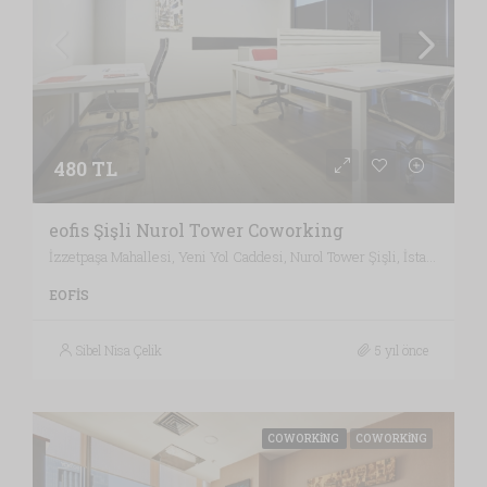
480 TL
eofis Şişli Nurol Tower Coworking
İzzetpaşa Mahallesi, Yeni Yol Caddesi, Nurol Tower Şişli, İstanbul / Türkiye , Vergi Dairesi: KAĞITHANE VERGİ DAİRESİ, İstanbul
EOFIS
Sibel Nisa Çelik
5 yıl önce
COWORKING
COWORKING