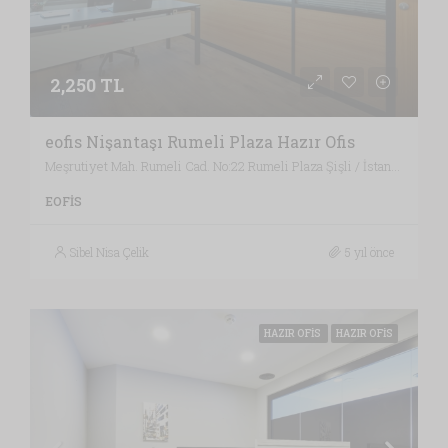
2,250 TL
eofis Nişantaşı Rumeli Plaza Hazır Ofis
Meşrutiyet Mah. Rumeli Cad. No:22 Rumeli Plaza Şişli / İstanbul , Vergi Dairesi: MECİDİYEKÖY VERGİ DAİRESİ, İstanbul
EOFIS
Sibel Nisa Çelik
5 yıl önce
HAZIR OFIS
HAZIR OFIS