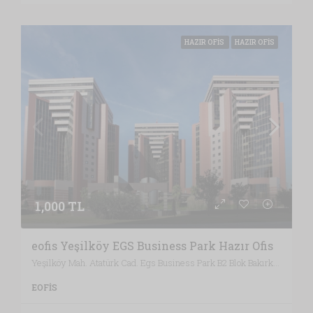
HAZIR OFIS
HAZIR OFIS
1,000 TL
eofis Yeşilköy EGS Business Park Hazır Ofis
Yeşilköy Mah. Atatürk Cad. Egs Business Park B2 Blok Bakırköy, İstanbul / Türkiye , Vergi Dairesi: BAKIRKÖY VERGİ DAİRESİ, İstanbul
EOFIS