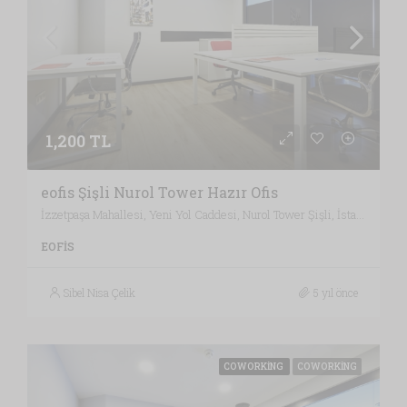
1,200 TL
eofis Şişli Nurol Tower Hazır Ofis
İzzetpaşa Mahallesi, Yeni Yol Caddesi, Nurol Tower Şişli, İstanbul / Türkiye , Vergi Dairesi: KAĞITHANE VERGİ DAİRESİ, İstanbul
EOFIS
Sibel Nisa Çelik
5 yıl önce
COWORKING
COWORKING