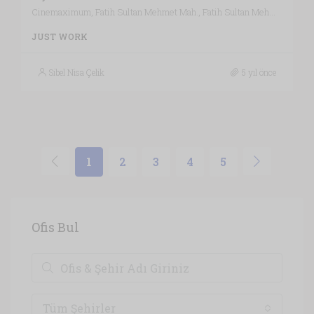
Cinemaximum, Fatih Sultan Mehmet Mah., Fatih Sultan Mehmet Mahallesi, Ümraniye, İstanbul, Marmara Bölgesi, 34771, Türkiye, İstanbul
JUST WORK
Sibel Nisa Çelik
5 yıl önce
1
2
3
4
5
Ofis Bul
Tüm Şehirler