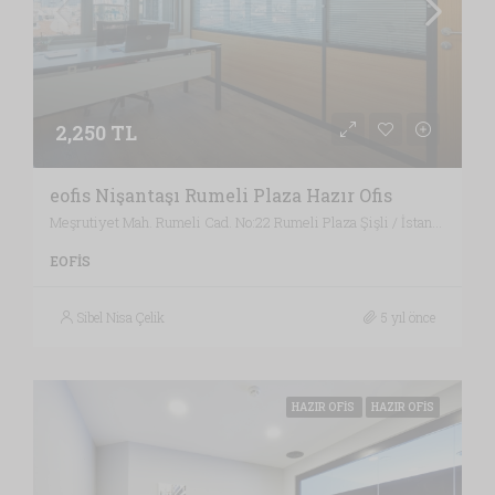
2,250 TL
eofis Nişantaşı Rumeli Plaza Hazır Ofis
Meşrutiyet Mah. Rumeli Cad. No:22 Rumeli Plaza Şişli / İstanbul , Vergi Dairesi: MECİDİYEKÖY VERGİ DAİRESİ, İstanbul
EOFIS
Sibel Nisa Çelik
5 yıl önce
HAZIR OFIS
HAZIR OFIS