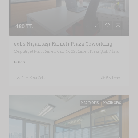
480 TL
eofis Nişantaşı Rumeli Plaza Coworking
Meşrutiyet Mah. Rumeli Cad. No:22 Rumeli Plaza Şişli / İstanbul , Vergi Dairesi: MECİDİYEKÖY VERGİ DAİRESİ, İstanbul
EOFIS
Sibel Nisa Çelik
5 yıl önce
HAZIR OFIS
HAZIR OFIS