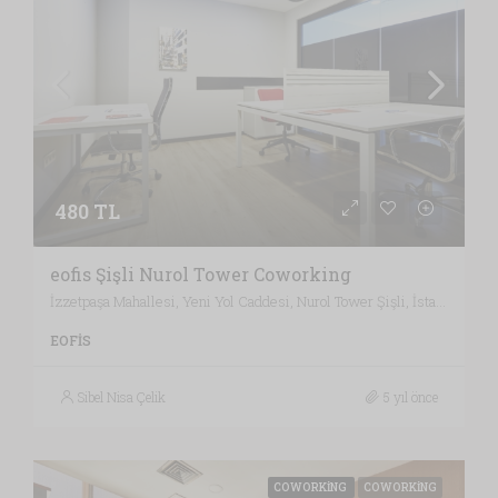
480 TL
eofis Şişli Nurol Tower Coworking
İzzetpaşa Mahallesi, Yeni Yol Caddesi, Nurol Tower Şişli, İstanbul / Türkiye , Vergi Dairesi: KAĞITHANE VERGİ DAİRESİ, İstanbul
EOFIS
Sibel Nisa Çelik
5 yıl önce
COWORKING
COWORKING