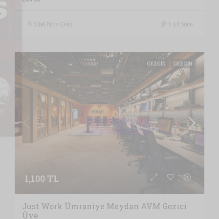
Sibel Nisa Çelik
5 yıl önce
GEZGIN
GEZGIN
1,100 TL
Just Work Ümraniye Meydan AVM Gezici
Üye