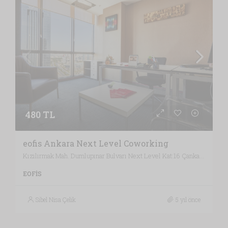
480 TL
eofis Ankara Next Level Coworking
Kızılırmak Mah. Dumlupınar Bulvarı Next Level Kat:16 Çankaya, Ankara / Türkiye , Vergi Dairesi: BAŞKENT VERGİ DAİRESİ, Ankara
EOFIS
Sibel Nisa Çelik
5 yıl önce