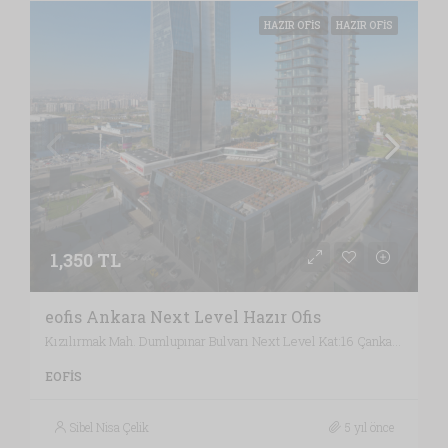
HAZIR OFIS
HAZIR OFIS
1,350 TL
eofis Ankara Next Level Hazır Ofis
Kızılırmak Mah. Dumlupınar Bulvarı Next Level Kat:16 Çankaya, Ankara / Türkiye , Vergi Dairesi: BAŞKENT VERGİ DAİRESİ, Ankara
EOFIS
Sibel Nisa Çelik
5 yıl önce