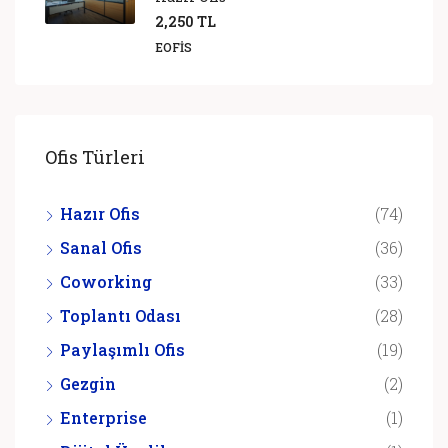
2,250 TL
EOFIS
Ofis Türleri
Hazır Ofis
(74)
Sanal Ofis
(36)
Coworking
(33)
Toplantı Odası
(28)
Paylaşımlı Ofis
(19)
Gezgin
(2)
Enterprise
(1)