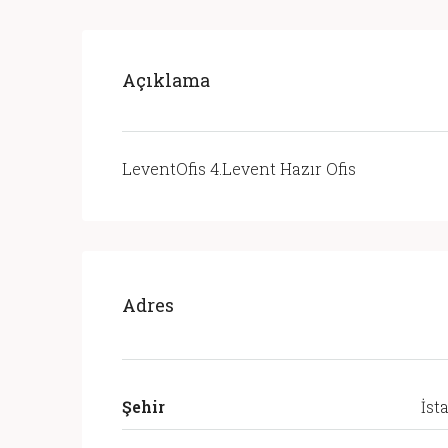
Açıklama
LeventOfis 4.Levent Hazır Ofis
Adres
Şehir
İst