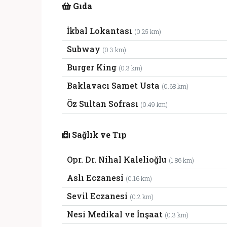
Gıda
İkbal Lokantası
(0.25 km)
Subway
(0.3 km)
Burger King
(0.3 km)
Baklavacı Samet Usta
(0.68 km)
Öz Sultan Sofrası
(0.49 km)
Sağlık ve Tıp
Opr. Dr. Nihal Kalelioğlu
(1.86 km)
Aslı Eczanesi
(0.16 km)
Sevil Eczanesi
(0.2 km)
Nesi Medikal ve İnşaat
(0.3 km)