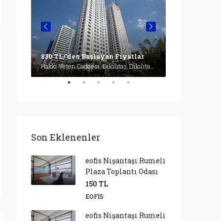
lar
Büyükdere Caddesi, Esentepe Mahallesi, Şişli, İstanbul, Marmara Bölgesi, 3430, Türkiye, İstanbul
1,600 TL/'de
830 TL/'den Başlayan Fiyatlar
Hakkı Yeten Caddesi, Dikilitaş, Dikilitaş Mahallesi, Şişli, İstanbul, Marmara Bölgesi, 34349, Türkiye, İstanbul
Son Eklenenler
eofis Nişantaşı Rumeli
Plaza Toplantı Odası
150 TL
EOFIS
eofis Nişantaşı Rumeli