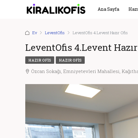
Ana Sayfa
Hazı
Ev
LeventOfis
LeventOfis 4.Levent Hazır Ofis
LeventOfis 4.Levent Hazır
HAZIR OFIS
HAZIR OFIS
Özcan Sokağı, Emniyetevleri Mahallesi, Kağıthan