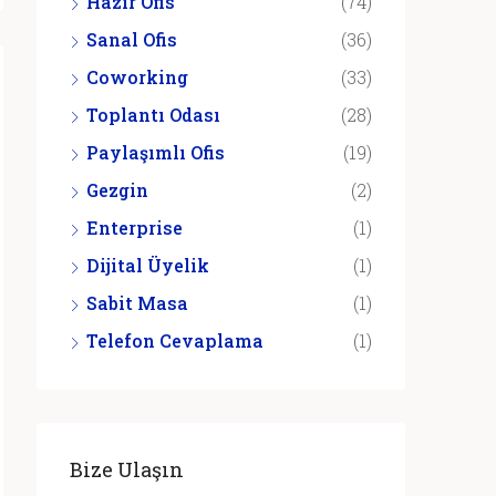
Hazır Ofis
(74)
Sanal Ofis
(36)
Coworking
(33)
Toplantı Odası
(28)
Paylaşımlı Ofis
(19)
Gezgin
(2)
Enterprise
(1)
Dijital Üyelik
(1)
Sabit Masa
(1)
Telefon Cevaplama
(1)
Bize Ulaşın