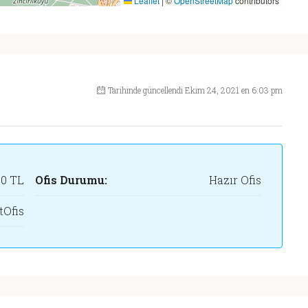
Leaflet
|
©
OpenStreetMap
contributors
750 TL/'den Başlayan Fiyat
Tarihinde güncellendi Ekim 24, 2021 en 6:03 pm
00 TL
Ofis Durumu:
Hazır Ofis
tOfis