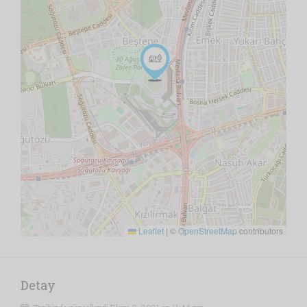
Leaflet
|
©
OpenStreetMap
contributors
Detay