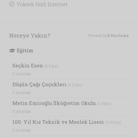
Yüksek Hızlı İnternet
Nereye Yakın?
Powered by
Havlama
Eğitim
Seçkin Esen
(9.6 km)
0 yorumlar
Düşün Çağı Çoçukları
(4.11 km)
0 yorumlar
Metin Emiroğlu İlköğretim Okulu
(0.8 km)
0 yorumlar
100. Yıl Kız Teknik ve Meslek Lisesi
(0.91 km)
0 yorumlar