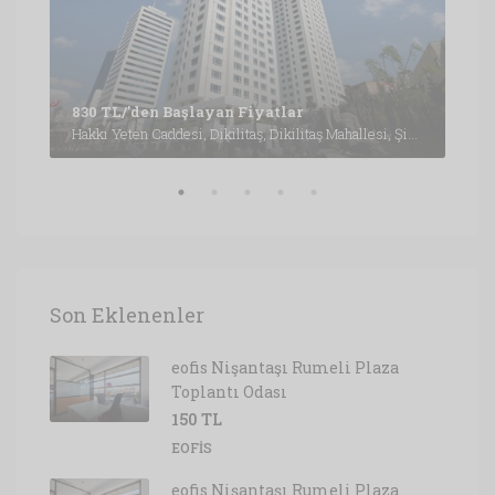
Büyükdere Caddesi, Esentepe Mahallesi, Şişli, İstanbul, Marmara Bölgesi, 3430, Türkiye, İstanbul
1,6
830 TL/'den Başlayan Fiyatlar
Hakkı Yeten Caddesi, Dikilitaş, Dikilitaş Mahallesi, Şişli, İstanbul, Marmara Bölgesi, 34349, Türkiye, İstanbul
Son Eklenenler
eofis Nişantaşı Rumeli Plaza
Toplantı Odası
150 TL
EOFIS
eofis Nişantaşı Rumeli Plaza