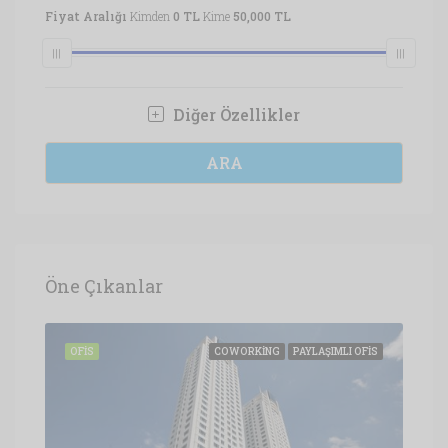
Fiyat Aralığı
Kimden
0 TL
Kime
50,000 TL
Diğer Özellikler
ARA
Öne Çıkanlar
OFIS
OFIS
COWORKING
PAYLAŞIMLI OFIS
OFI