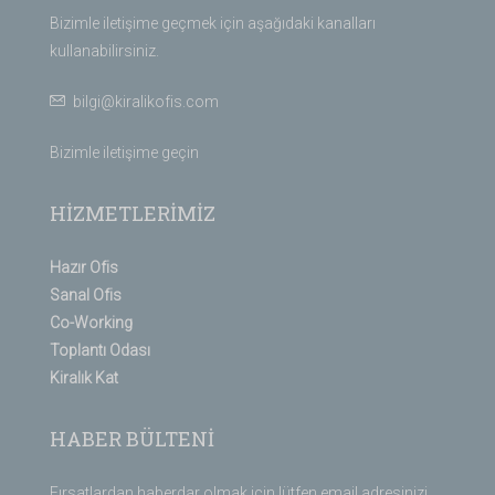
Bizimle iletişime geçmek için aşağıdaki kanalları
kullanabilirsiniz.
bilgi@kiralikofis.com
Bizimle iletişime geçin
HİZMETLERİMİZ
Hazır Ofis
Sanal Ofis
Co-Working
Toplantı Odası
Kiralık Kat
HABER BÜLTENİ
Fırsatlardan haberdar olmak için lütfen email adresinizi