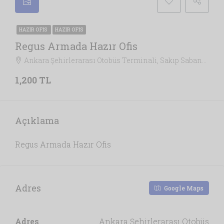
HAZIR OFIS
HAZIR OFIS
Regus Armada Hazır Ofis
Ankara Şehirlerarası Otobüs Terminali, Sakıp Sabancı Bulvarı, Beştepe Mahallesi, Yenimahalle, Ankara, İç Anadolu Bölgesi, 06560, Türkiye, Ankara
1,200 TL
Açıklama
Regus Armada Hazır Ofis
Adres
Google Maps
Adres
Ankara Şehirlerarası Otobüs