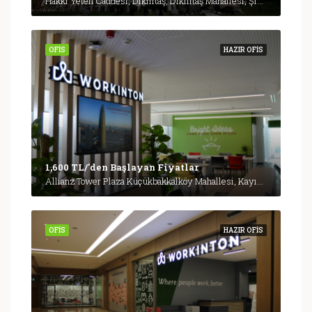
Hakkı Yeten Caddesi, Dikilitaş, Dikilitaş Mahallesi, Şişli, İstanbul, Marmara Bölgesi, 34349, Türkiye, İstanbul
OFIS
HAZIR OFIS
1,600 TL/'den Başlayan Fiyatlar
Allianz Tower Plaza Küçükbakkalköy Mahallesi, Kayışdağı Cd. No: 1 Kat: 5-6, 34752 Ataşehir/İstanbul, İstanbul
OFIS
HAZIR OFIS