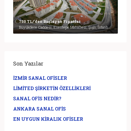
750 TL/'den Başlayan Fiyatlar
Büyükdere Caddesi, Esentepe Mahallesi, Şişli, İstanbul, Marmara Bölgesi, 3430, Türkiye, İstanbul
Son Yazılar
İZMİR SANAL OFİSLER
LİMİTED ŞİRKETİN ÖZELLİKLERİ
SANAL OFİS NEDİR?
ANKARA SANAL OFİS
EN UYGUN KİRALIK OFİSLER