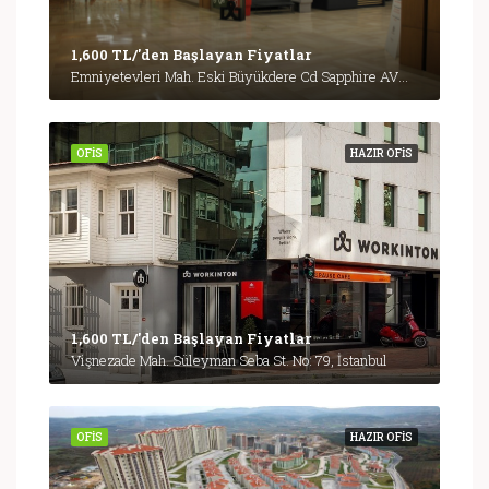
1,600 TL/'den Başlayan Fiyatlar
Emniyetevleri Mah. Eski Büyükdere Cd Sapphire AVM Kat:B4, İstanbul
OFIS
HAZIR OFIS
1,600 TL/'den Başlayan Fiyatlar
Vişnezade Mah. Süleyman Seba St. No: 79, İstanbul
OFIS
HAZIR OFIS