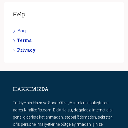
Help
Faq
Terms
Privacy
HAKKIMIZDA
Türkiye'nin Hazır ve Sanal Ofis çözümlerini buluşturan
adres Kiralikofis.com. Elektrik, su, doğalgaz, internet gibi
genel giderlere katlanmadan, stopaj ödemeden, sekreter,
ofis personel maliyetlerine bütçe ayırmadan işinize