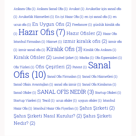
Ankara Ofis
(1)
Ankara Sanal Ofis
(1)
Avukat
(1)
Avukatlar için sanal ofis
(1)
Avukatlık Hizmetleri
(1)
En iyi Hazır Ofis
(1)
en iyi sanal ofis
(1)
en
En Uygun Ofis
(2)
ucuz ofis
(1)
Freelancer
(1)
günlük kiralık ofis
Hazır Ofis
(7)
Hazır Ofisler
(2)
(1)
Hazır Ofis
izmir kiralık ofis
(2)
İstanbul Firmaları
(1)
Hizmet
(1)
izmir ofis
Kiralık Ofis
(3)
(1)
izmir sanal ofis
(1)
Kiralık Ofis Ankara
(1)
Kiralık Ofisler
(2)
Limited Şirket
(1)
Marka
(1)
Ofis Egzersizleri
(1)
Sanal
Ofis Çeşitleri
(2)
Ofis Türleri
(1)
Patent
(1)
Ofis
(10)
Sanal Ofis Firmaları
(1)
Sanal Ofis Hizmetleri
(1)
Sanal Ofisin Avantajları
(1)
sanal ofis izmir
(1)
Sanal Ofis Kiralama
(1)
SANAL OFİS NEDİR
(3)
Sanal Ofisler
(1)
Startup Ofisleri
(1)
Startup Vizeleri
(1)
Tescil
(1)
ucuz ofisler
(1)
uygun ofisler
(1)
İstanbul
Şahıs Şirketi
(2)
Hazır Ofis
(1)
İstanbul Hazır Ofis Fiyatları
(1)
Şahıs Şirketi Nasıl Kurulur?
(2)
Şahıs Şirketi
Nedir?
(2)