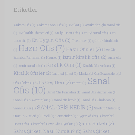
Etiketler
Ankara Ofis
(1)
Ankara Sanal Ofis
(1)
Avukat
(1)
Avukatlar için sanal ofis
(1)
Avukatlık Hizmetleri
(1)
En iyi Hazır Ofis
(1)
en iyi sanal ofis
(1)
en
En Uygun Ofis
(2)
ucuz ofis
(1)
Freelancer
(1)
günlük kiralık ofis
Hazır Ofis
(7)
Hazır Ofisler
(2)
(1)
Hazır Ofis
izmir kiralık ofis
(2)
İstanbul Firmaları
(1)
Hizmet
(1)
izmir ofis
Kiralık Ofis
(3)
(1)
izmir sanal ofis
(1)
Kiralık Ofis Ankara
(1)
Kiralık Ofisler
(2)
Limited Şirket
(1)
Marka
(1)
Ofis Egzersizleri
(1)
Sanal
Ofis Çeşitleri
(2)
Ofis Türleri
(1)
Patent
(1)
Ofis
(10)
Sanal Ofis Firmaları
(1)
Sanal Ofis Hizmetleri
(1)
Sanal Ofisin Avantajları
(1)
sanal ofis izmir
(1)
Sanal Ofis Kiralama
(1)
SANAL OFİS NEDİR
(3)
Sanal Ofisler
(1)
Startup Ofisleri
(1)
Startup Vizeleri
(1)
Tescil
(1)
ucuz ofisler
(1)
uygun ofisler
(1)
İstanbul
Şahıs Şirketi
(2)
Hazır Ofis
(1)
İstanbul Hazır Ofis Fiyatları
(1)
Şahıs Şirketi Nasıl Kurulur?
(2)
Şahıs Şirketi