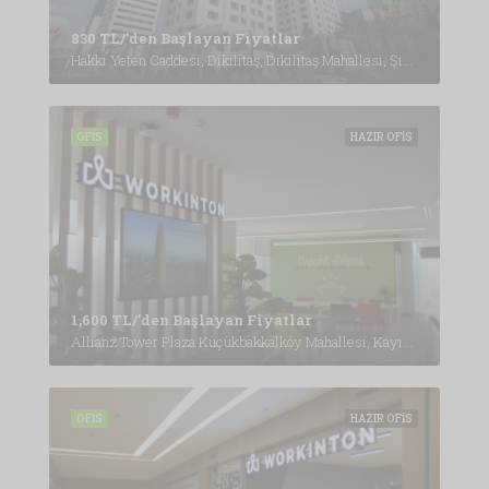
830 TL/'den Başlayan Fiyatlar
Hakkı Yeten Caddesi, Dikilitaş, Dikilitaş Mahallesi, Şişli, İstanbul, Marmara Bölgesi, 34349, Türkiye, İstanbul
OFIS
HAZIR OFIS
1,600 TL/'den Başlayan Fiyatlar
Allianz Tower Plaza Küçükbakkalköy Mahallesi, Kayışdağı Cd. No: 1 Kat: 5-6, 34752 Ataşehir/İstanbul, İstanbul
OFIS
HAZIR OFIS