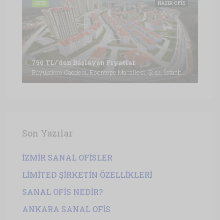
OFIS
HAZIR OFIS
750 TL/'den Başlayan Fiyatlar
Büyükdere Caddesi, Esentepe Mahallesi, Şişli, İstanbul, Marmara Bölgesi, 3430, Türkiye, İstanbul
Son Yazılar
İZMİR SANAL OFİSLER
LİMİTED ŞİRKETİN ÖZELLİKLERİ
SANAL OFİS NEDİR?
ANKARA SANAL OFİS