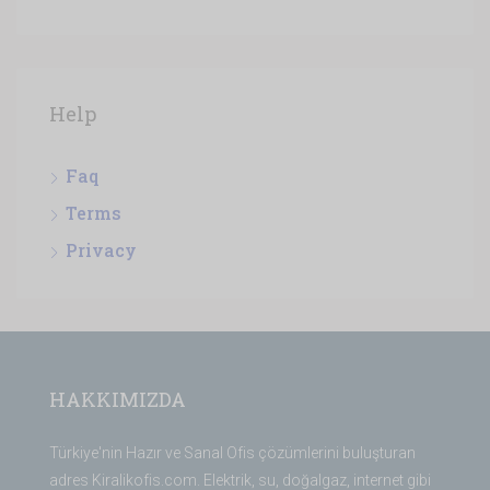
Help
Faq
Terms
Privacy
HAKKIMIZDA
Türkiye'nin Hazır ve Sanal Ofis çözümlerini buluşturan
adres Kiralikofis.com. Elektrik, su, doğalgaz, internet gibi