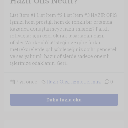
Hazır Ofis Nedir?
List Item #1 List Item #2 List Item #3 HAZIR OFİS
İşinizi hem prestijli hem de renkli bir ortamda
kazanca dönüştürmeye hazır mısınız? Farklı
ihtiyaçlar için özel olarak tasarlanan hazır
ofisler WorkHub’da! İsteğinize göre farklı
metrekarelerde çalışabileceğiniz açılır pencereli
ve ses yalıtımlı hazır ofislerde sadece önemli
işlerinize odaklanın. Geri...
7 yıl önce
Hazır Ofis
,
Hizmetlerimiz
0
Daha fazla oku