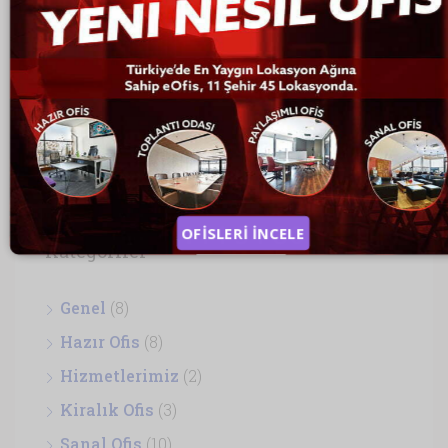
LİMİTED ŞİRKETİN ÖZELLİKLERİ
SANAL OFİS NEDİR?
ANKARA SANAL OFİS
EN UYGUN KİRALIK OFİSLER
OFİSLERİ İNCELE
Kategoriler
Genel
(8)
Hazır Ofis
(8)
Hizmetlerimiz
(2)
Kiralık Ofis
(3)
Sanal Ofis
(10)