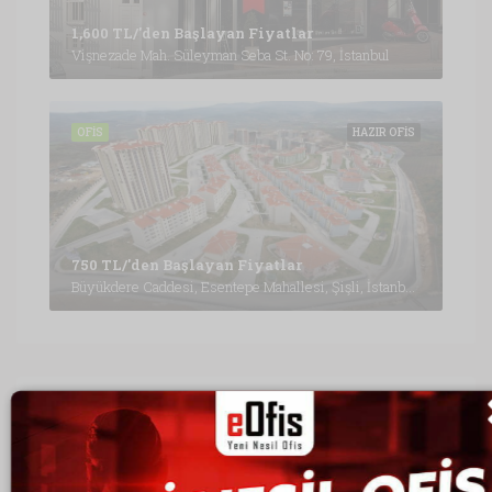
1,600 TL/'den Başlayan Fiyatlar
Vişnezade Mah. Süleyman Seba St. No: 79, İstanbul
OFIS
HAZIR OFIS
750 TL/'den Başlayan Fiyatlar
Büyükdere Caddesi, Esentepe Mahallesi, Şişli, İstanbul, Marmara Bölgesi, 3430, Türkiye, İstanbul
Son Yazılar
İZMİR SANAL OFİSLER