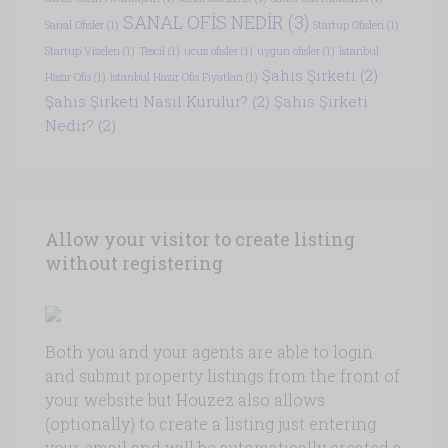
SANAL OFİS NEDİR
(3)
Sanal Ofisler
(1)
Startup Ofisleri
(1)
Startup Vizeleri
(1)
Tescil
(1)
ucuz ofisler
(1)
uygun ofisler
(1)
İstanbul
Şahıs Şirketi
(2)
Hazır Ofis
(1)
İstanbul Hazır Ofis Fiyatları
(1)
Şahıs Şirketi Nasıl Kurulur?
(2)
Şahıs Şirketi
Nedir?
(2)
Allow your visitor to create listing
without registering
Both you and your agents are able to login
and submit property listings from the front of
your website but Houzez also allows
(optionally) to create a listing just entering
your email and will be automatically created a