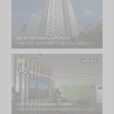
830 TL/'den Başlayan Fiyatlar
Hakkı Yeten Caddesi, Dikilitaş, Dikilitaş Mahallesi, Şişli, İstanbul, Marmara Bölgesi, 34349, Türkiye, İstanbul
OFIS
HAZIR OFIS
1,600 TL/'den Başlayan Fiyatlar
Allianz Tower Plaza Küçükbakkalköy Mahallesi, Kayışdağı Cd. No: 1 Kat: 5-6, 34752 Ataşehir/İstanbul, İstanbul