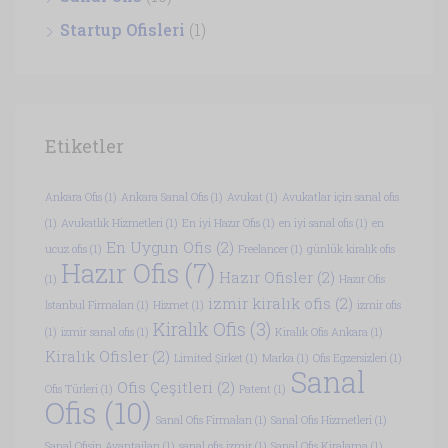
Startup Ofisleri
(1)
Etiketler
Ankara Ofis
(1)
Ankara Sanal Ofis
(1)
Avukat
(1)
Avukatlar için sanal ofis
(1)
Avukatlık Hizmetleri
(1)
En iyi Hazır Ofis
(1)
en iyi sanal ofis
(1)
en
En Uygun Ofis
(2)
ucuz ofis
(1)
Freelancer
(1)
günlük kiralık ofis
Hazır Ofis
(7)
Hazır Ofisler
(2)
(1)
Hazır Ofis
izmir kiralık ofis
(2)
İstanbul Firmaları
(1)
Hizmet
(1)
izmir ofis
Kiralık Ofis
(3)
(1)
izmir sanal ofis
(1)
Kiralık Ofis Ankara
(1)
Kiralık Ofisler
(2)
Limited Şirket
(1)
Marka
(1)
Ofis Egzersizleri
(1)
Sanal
Ofis Çeşitleri
(2)
Ofis Türleri
(1)
Patent
(1)
Ofis
(10)
Sanal Ofis Firmaları
(1)
Sanal Ofis Hizmetleri
(1)
Sanal Ofisin Avantajları
(1)
sanal ofis izmir
(1)
Sanal Ofis Kiralama
(1)