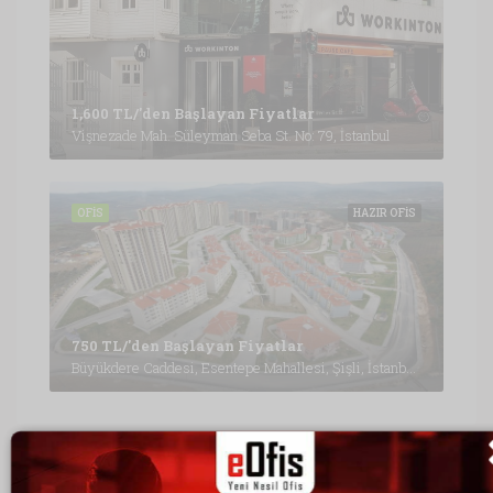
1,600 TL/'den Başlayan Fiyatlar
Vişnezade Mah. Süleyman Seba St. No: 79, İstanbul
OFIS
HAZIR OFIS
750 TL/'den Başlayan Fiyatlar
Büyükdere Caddesi, Esentepe Mahallesi, Şişli, İstanbul, Marmara Bölgesi, 3430, Türkiye, İstanbul