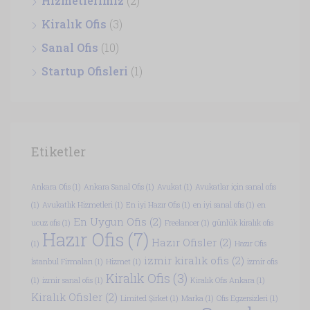
Hizmetlerimiz
(2)
Kiralık Ofis
(3)
Sanal Ofis
(10)
Startup Ofisleri
(1)
Etiketler
Ankara Ofis
(1)
Ankara Sanal Ofis
(1)
Avukat
(1)
Avukatlar için sanal ofis
(1)
Avukatlık Hizmetleri
(1)
En iyi Hazır Ofis
(1)
en iyi sanal ofis
(1)
en
En Uygun Ofis
(2)
ucuz ofis
(1)
Freelancer
(1)
günlük kiralık ofis
Hazır Ofis
(7)
Hazır Ofisler
(2)
(1)
Hazır Ofis
izmir kiralık ofis
(2)
İstanbul Firmaları
(1)
Hizmet
(1)
izmir ofis
Kiralık Ofis
(3)
(1)
izmir sanal ofis
(1)
Kiralık Ofis Ankara
(1)
Kiralık Ofisler
(2)
Limited Şirket
(1)
Marka
(1)
Ofis Egzersizleri
(1)