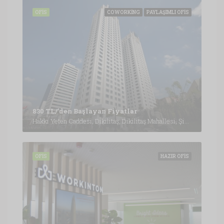
OFIS
COWORKING
PAYLAŞIMLI OFIS
830 TL/'den Başlayan Fiyatlar
Hakkı Yeten Caddesi, Dikilitaş, Dikilitaş Mahallesi, Şişli, İstanbul, Marmara Bölgesi, 34349, Türkiye, İstanbul
OFIS
HAZIR OFIS