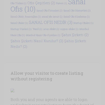
Sanal
Ofis Çeşitleri
(2)
Ofis Türleri
(1)
Patent
(1)
Ofis
(10)
Sanal Ofis Firmaları
(1)
Sanal Ofis Hizmetleri
(1)
Sanal Ofisin Avantajları
(1)
sanal ofis izmir
(1)
Sanal Ofis Kiralama
(1)
SANAL OFİS NEDİR
(3)
Sanal Ofisler
(1)
Startup Ofisleri
(1)
Startup Vizeleri
(1)
Tescil
(1)
ucuz ofisler
(1)
uygun ofisler
(1)
İstanbul
Şahıs Şirketi
(2)
Hazır Ofis
(1)
İstanbul Hazır Ofis Fiyatları
(1)
Şahıs Şirketi Nasıl Kurulur?
(2)
Şahıs Şirketi
Nedir?
(2)
Allow your visitor to create listing
without registering
Both you and your agents are able to login