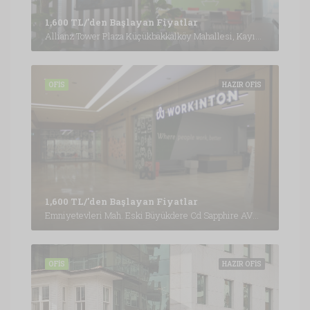
1,600 TL/'den Başlayan Fiyatlar
Allianz Tower Plaza Küçükbakkalköy Mahallesi, Kayışdağı Cd. No: 1 Kat: 5-6, 34752 Ataşehir/İstanbul, İstanbul
OFIS
HAZIR OFIS
1,600 TL/'den Başlayan Fiyatlar
Emniyetevleri Mah. Eski Büyükdere Cd Sapphire AVM Kat:B4, İstanbul
OFIS
HAZIR OFIS