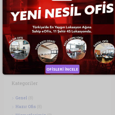
Son Yazılar
İZMİR SANAL OFİSLER
LİMİTED ŞİRKETİN ÖZELLİKLERİ
SANAL OFİS NEDİR?
ANKARA SANAL OFİS
EN UYGUN KİRALIK OFİSLER
OFİSLERİ İNCELE
Kategoriler
Genel
(8)
Hazır Ofis
(8)