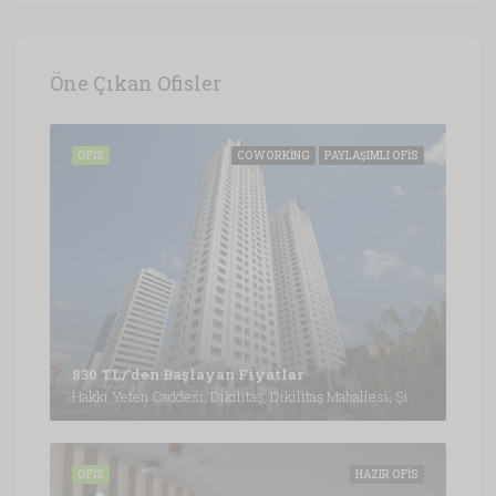
Öne Çıkan Ofisler
OFIS
COWORKING
PAYLAŞIMLI OFIS
830 TL/'den Başlayan Fiyatlar
Hakkı Yeten Caddesi, Dikilitaş, Dikilitaş Mahallesi, Şişli, İstanbul, Marmara Bölgesi, 34349, Türkiye, İstanbul
OFIS
HAZIR OFIS