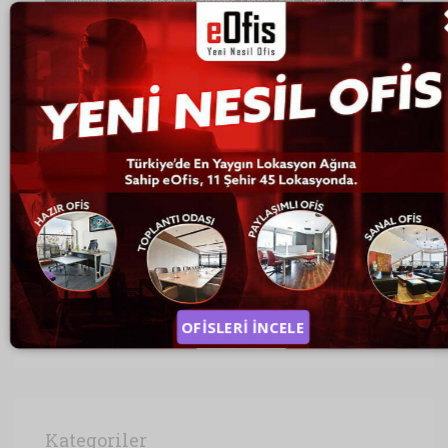
Büyükdere Caddesi, Esentepe Mahallesi, Şişli, İstanbul, Marmara Bölgesi, 3430, Türkiye, İstanbul
Son Yazılar
İZMİR SANAL OFİSLER
LİMİTED ŞİRKETİN ÖZELLİKLERİ
SANAL OFİS NEDİR?
ANKARA SANAL OFİS
EN UYGUN KİRALIK OFİSLER
OFİSLERİ İNCELE
Kategoriler