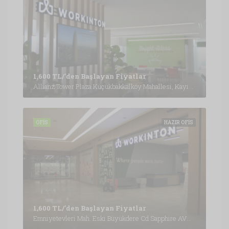
1,600 TL/'den Başlayan Fiyatlar
Allianz Tower Plaza Küçükbakkalköy Mahallesi, Kayışdağı Cd. No: 1 Kat: 5-6, 34752 Ataşehir/İstanbul, İstanbul
OFIS
HAZIR OFIS
1,600 TL/'den Başlayan Fiyatlar
Emniyetevleri Mah. Eski Büyükdere Cd Sapphire AVM Kat:B4, İstanbul