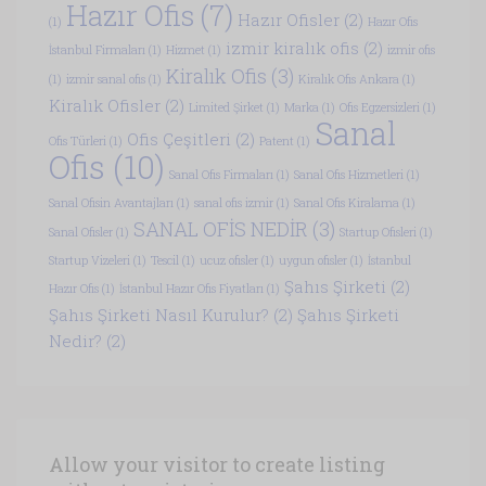
Hazır Ofis
(7)
Hazır Ofisler
(2)
(1)
Hazır Ofis
izmir kiralık ofis
(2)
İstanbul Firmaları
(1)
Hizmet
(1)
izmir ofis
Kiralık Ofis
(3)
(1)
izmir sanal ofis
(1)
Kiralık Ofis Ankara
(1)
Kiralık Ofisler
(2)
Limited Şirket
(1)
Marka
(1)
Ofis Egzersizleri
(1)
Sanal
Ofis Çeşitleri
(2)
Ofis Türleri
(1)
Patent
(1)
Ofis
(10)
Sanal Ofis Firmaları
(1)
Sanal Ofis Hizmetleri
(1)
Sanal Ofisin Avantajları
(1)
sanal ofis izmir
(1)
Sanal Ofis Kiralama
(1)
SANAL OFİS NEDİR
(3)
Sanal Ofisler
(1)
Startup Ofisleri
(1)
Startup Vizeleri
(1)
Tescil
(1)
ucuz ofisler
(1)
uygun ofisler
(1)
İstanbul
Şahıs Şirketi
(2)
Hazır Ofis
(1)
İstanbul Hazır Ofis Fiyatları
(1)
Şahıs Şirketi Nasıl Kurulur?
(2)
Şahıs Şirketi
Nedir?
(2)
Allow your visitor to create listing